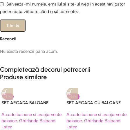
Salvează-mi numele, emailul și site-ul web în acest navigator
pentru data viitoare când o să comentez.
Recenzii
Nu există recenzii până acum.
Completează decorul petrecerii
Produse similare
-31%
-26%
SET ARCADA BALOANE
SET ARCADA CU BALOANE
ARGINTII,AURII SI ALBE
ROZ,ALB SI AURIU
Arcade baloane si aranjamente
Arcade baloane si aranjamente
baloane
,
Ghirlande Baloane
baloane
,
Ghirlande Baloane
Latex
Latex