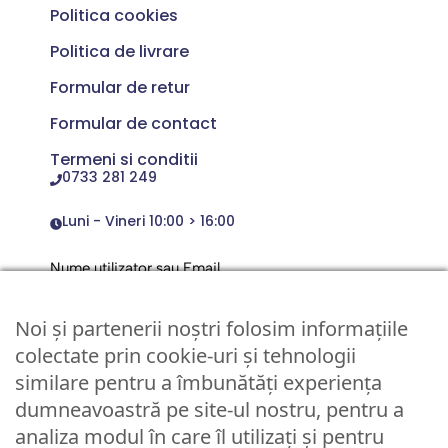
Politica cookies
Politica de livrare
Formular de retur
Formular de contact
Termeni si conditii
0733 281 249
Luni - Vineri 10:00 > 16:00
Nume utilizator sau Email
Noi și partenerii noștri folosim informațiile
Parola
colectate prin cookie-uri și tehnologii
similare pentru a îmbunătăți experiența
dumneavoastră pe site-ul nostru, pentru a
Remember Me
analiza modul în care îl utilizați și pentru