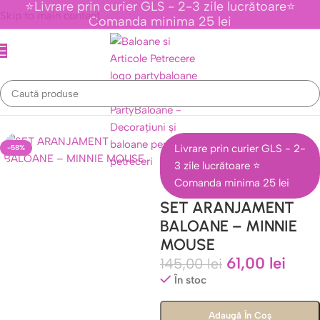
⭐Livrare prin curier GLS - 2-3 zile lucrătoare⭐
Skip to main content
Comanda minima 25 lei
te Tematice Personaje Din Desene Animate
/
Colectia Minnie Mouse
Livrare prin curier GLS - 2-
-58%
3 zile lucrătoare ⭐
Comanda minima 25 lei
SET ARANJAMENT
BALOANE – MINNIE
MOUSE
61,00
lei
145,00
lei
În stoc
Adaugă În Coș