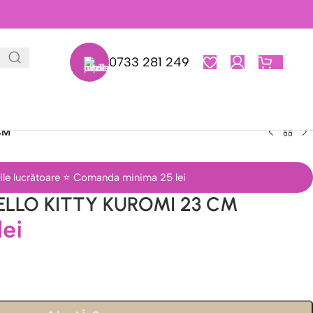
0733 281 249
0,00
L
CM
 zile lucrătoare ⭐ Comanda minima 25 lei
HELLO KITTY KUROMI 23 CM
lei