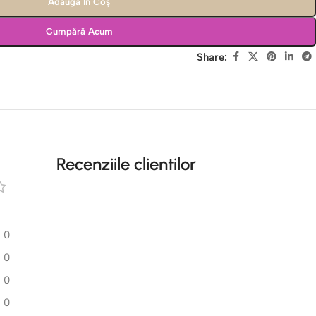
Adaugă În Coș
Cumpără Acum
Share:
Recenziile clientilor
0
0
0
0