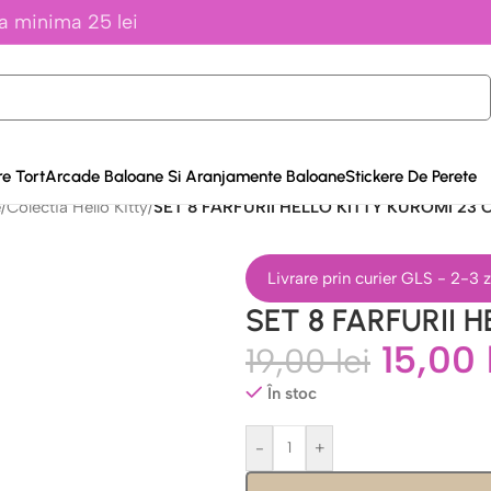
a minima 25 lei
e Tort
Arcade Baloane Si Aranjamente Baloane
Stickere De Perete
e
/
Colectia Hello Kitty
/
SET 8 FARFURII HELLO KITTY KUROMI 23 
Livrare prin curier GLS - 2-3
SET 8 FARFURII 
15,00
19,00
lei
În stoc
-
+