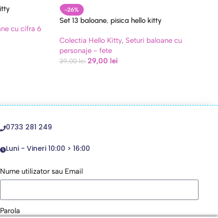
itty
-26%
Set 13 baloane, pisica hello kitty
ane cu cifra 6
Colectia Hello Kitty
,
Seturi baloane cu
personaje - fete
29,00
lei
39,00
lei
0733 281 249
Luni - Vineri 10:00 > 16:00
Nume utilizator sau Email
Parola