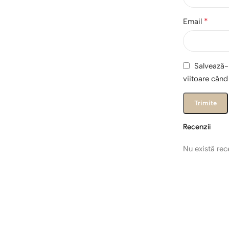
*
Email
Salvează-m
viitoare cân
Recenzii
Nu există re