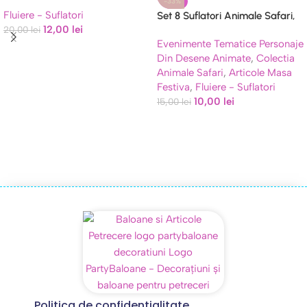
Roz și Turcoaz – Design Confetti
-33%
Fluiere - Suflatori
(8 cm)
Set 8 Suflatori Animale Safari,
12,00
lei
20,00
lei
Accesorii Petrecere 13×8 cm
Evenimente Tematice Personaje
Din Desene Animate
,
Colectia
Animale Safari
,
Articole Masa
Festiva
,
Fluiere - Suflatori
10,00
lei
15,00
lei
Politica de confidentialitate