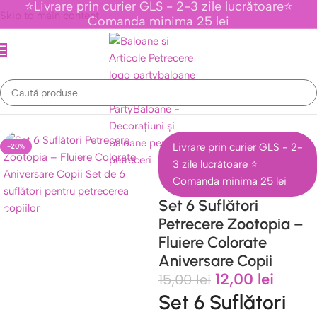
⭐Livrare prin curier GLS - 2-3 zile lucrătoare⭐
Skip to main content
Comanda minima 25 lei
ene Animate
/
Colecția Zootropolis: Baloane și Decorațiuni Petrecere
Livrare prin curier GLS - 2-
-20%
3 zile lucrătoare ⭐
Comanda minima 25 lei
Set 6 Suflători
Petrecere Zootopia –
Fluiere Colorate
Aniversare Copii
12,00
lei
15,00
lei
Set 6 Suflători