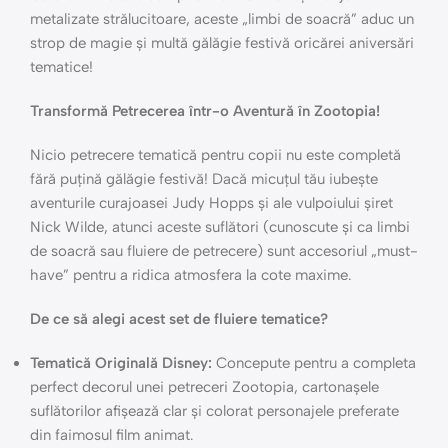
metalizate strălucitoare, aceste „limbi de soacră” aduc un
strop de magie și multă gălăgie festivă oricărei aniversări
tematice!
Transformă Petrecerea într-o Aventură în Zootopia!
Nicio petrecere tematică pentru copii nu este completă
fără puțină gălăgie festivă! Dacă micuțul tău iubește
aventurile curajoasei Judy Hopps și ale vulpoiului șiret
Nick Wilde, atunci aceste suflători (cunoscute și ca limbi
de soacră sau fluiere de petrecere) sunt accesoriul „must-
have” pentru a ridica atmosfera la cote maxime.
De ce să alegi acest set de fluiere tematice?
Tematică Originală Disney:
Concepute pentru a completa
perfect decorul unei petreceri Zootopia, cartonașele
suflătorilor afișează clar și colorat personajele preferate
din faimosul film animat.