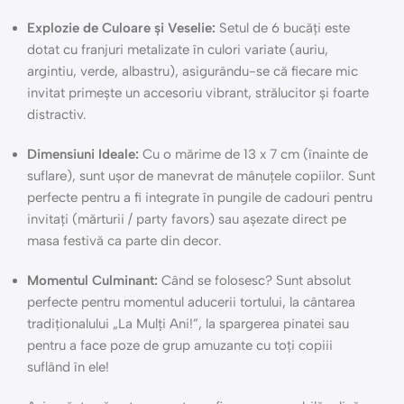
Explozie de Culoare și Veselie:
Setul de 6 bucăți este
dotat cu franjuri metalizate în culori variate (auriu,
argintiu, verde, albastru), asigurându-se că fiecare mic
invitat primește un accesoriu vibrant, strălucitor și foarte
distractiv.
Dimensiuni Ideale:
Cu o mărime de 13 x 7 cm (înainte de
suflare), sunt ușor de manevrat de mânuțele copiilor. Sunt
perfecte pentru a fi integrate în pungile de cadouri pentru
invitați (mărturii / party favors) sau așezate direct pe
masa festivă ca parte din decor.
Momentul Culminant:
Când se folosesc? Sunt absolut
perfecte pentru momentul aducerii tortului, la cântarea
tradiționalului „La Mulți Ani!”, la spargerea pinatei sau
pentru a face poze de grup amuzante cu toți copiii
suflând în ele!