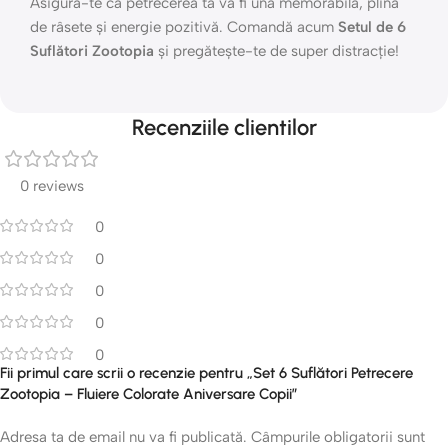
Asigură-te că petrecerea ta va fi una memorabilă, plină
de râsete și energie pozitivă. Comandă acum
Setul de 6
Suflători Zootopia
și pregătește-te de super distracție!
Recenziile clientilor
0 reviews
0
0
0
0
0
Fii primul care scrii o recenzie pentru „Set 6 Suflători Petrecere
Zootopia – Fluiere Colorate Aniversare Copii”
Adresa ta de email nu va fi publicată.
Câmpurile obligatorii sunt