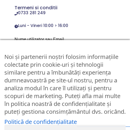
Termeni si conditii
0733 281 249
Luni - Vineri 10:00 > 16:00
Nume utilizator sau Email
Noi și partenerii noștri folosim informațiile
Parola
colectate prin cookie-uri și tehnologii
similare pentru a îmbunătăți experiența
dumneavoastră pe site-ul nostru, pentru a
Remember Me
analiza modul în care îl utilizați și pentru
scopuri de marketing. Puteți afla mai multe
Logare
în politica noastră de confidențialitate și
puteți gestiona consimțământul dvs. oricând.
Lost your password?
Politică de confidențialitate
© Partybaloane.ro - Toate drepturile rezervate. ™