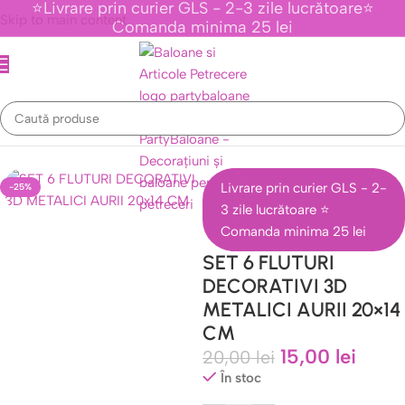
⭐Livrare prin curier GLS - 2-3 zile lucrătoare⭐
Skip to main content
Comanda minima 25 lei
Prima pagină
/
Stickere de perete
/
Stickere Cu Fluturi
Livrare prin curier GLS - 2-
-25%
3 zile lucrătoare ⭐
Comanda minima 25 lei
SET 6 FLUTURI
DECORATIVI 3D
METALICI AURII 20×14
CM
15,00
lei
20,00
lei
În stoc