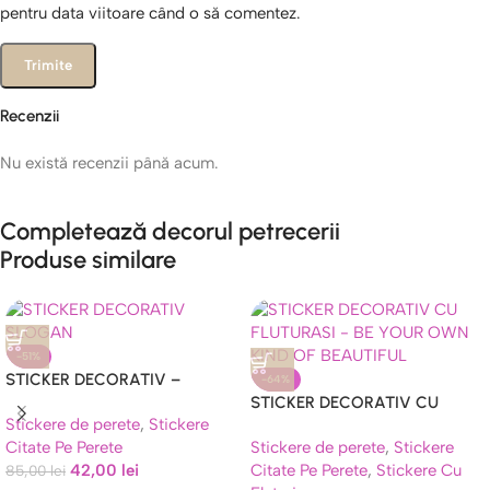
pentru data viitoare când o să comentez.
Recenzii
Nu există recenzii până acum.
Completează decorul petrecerii
Produse similare
-51%
STICKER DECORATIV –
-64%
SLOGAN
STICKER DECORATIV CU
Stickere de perete
,
Stickere
FLUTURASI – BE YOUR OWN
Citate Pe Perete
Stickere de perete
,
Stickere
KIND OF BEAUTIFUL
42,00
lei
Citate Pe Perete
,
Stickere Cu
85,00
lei