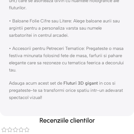
unt) care se asorteaza divin cu nuantele holografice ale
fluturilor.
• Baloane Folie Cifre sau Litere: Alege baloane aurii sau
argintii pentru a personaliza varsta sau numele
sarbatoritei in centrul arcadei.
• Accesorii pentru Petreceri Tematice: Pregateste o masa
festiva minunata folosind fete de masa, farfurii si pahare
elegante care sa rezoneze cu tematica feerica a decorului
tau.
Adauga acum acest set de
Fluturi 3D gigant
in cos si
pregateste-te sa transformi orice spatiu intr-un adevarat
spectacol vizual!
Recenziile clientilor