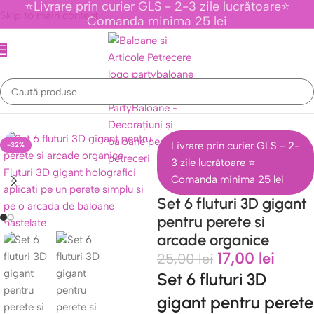
⭐Livrare prin curier GLS - 2-3 zile lucrătoare⭐
Skip to main content
Comanda minima 25 lei
Prima pagină
/
Stickere de perete
/
Stickere Cu Fluturi
Livrare prin curier GLS - 2-
-32%
3 zile lucrătoare ⭐
Comanda minima 25 lei
Set 6 fluturi 3D gigant
pentru perete si
arcade organice
17,00
lei
25,00
lei
Set 6 fluturi 3D
gigant pentru perete