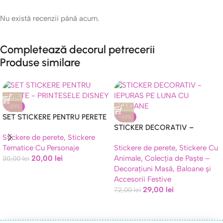
Nu există recenzii până acum.
Completează decorul petrecerii
Produse similare
-33%
SET STICKERE PENTRU PERETE
-60%
– PRINTESELE DISNEY
STICKER DECORATIV –
Stickere de perete
,
Stickere
IEPURAS PE LUNA CU
Tematice Cu Personaje
Stickere de perete
,
Stickere Cu
BALOANE COD 300
20,00
lei
Animale
,
Colecția de Paște –
30,00
lei
Decorațiuni Masă, Baloane și
Accesorii Festive
29,00
lei
72,00
lei