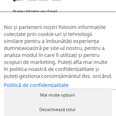
Nume utilizator sau Email
Noi și partenerii noștri folosim informațiile
Parola
colectate prin cookie-uri și tehnologii
similare pentru a îmbunătăți experiența
dumneavoastră pe site-ul nostru, pentru a
Remember Me
analiza modul în care îl utilizați și pentru
scopuri de marketing. Puteți afla mai multe
Logare
în politica noastră de confidențialitate și
puteți gestiona consimțământul dvs. oricând.
Lost your password?
Politică de confidențialitate
© Partybaloane.ro - Toate drepturile rezervate. ™
Mai multe opțiuni
Dezactivează totul