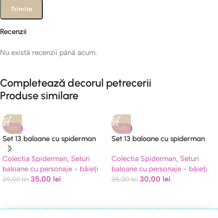
Recenzii
Nu există recenzii până acum.
Completează decorul petrecerii
Produse similare
-10%
-14%
Set 13 baloane cu spiderman
Set 13 baloane cu spiderman
Colectia Spiderman
,
Seturi
Colectia Spiderman
,
Seturi
baloane cu personaje - băieți
baloane cu personaje - băieți
35,00
lei
30,00
lei
39,00
lei
35,00
lei