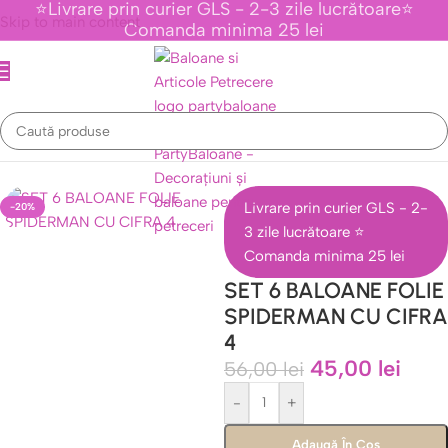
⭐Livrare prin curier GLS - 2-3 zile lucrătoare⭐
Skip to main content
Comanda minima 25 lei
ente Tematice Personaje Din Desene Animate
/
Colectia Spiderman
Livrare prin curier GLS - 2-
-20%
3 zile lucrătoare ⭐
Comanda minima 25 lei
SET 6 BALOANE FOLIE
SPIDERMAN CU CIFRA
4
45,00
lei
56,00
lei
-
+
Adaugă În Coș