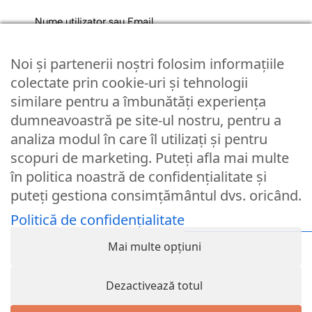
Nume utilizator sau Email
Noi și partenerii noștri folosim informațiile
Parola
colectate prin cookie-uri și tehnologii
similare pentru a îmbunătăți experiența
dumneavoastră pe site-ul nostru, pentru a
Remember Me
analiza modul în care îl utilizați și pentru
scopuri de marketing. Puteți afla mai multe
Logare
în politica noastră de confidențialitate și
puteți gestiona consimțământul dvs. oricând.
Lost your password?
Politică de confidențialitate
© Partybaloane.ro - Toate drepturile rezervate. ™
Mai multe opțiuni
Dezactivează totul