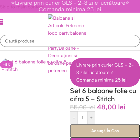
⭐Livrare prin curier GLS - 2-3 zile lucrătoare⭐
Skip to main content
Comanda minima 25 lei
venimente Tematice Personaje Din Desene Animate
/
Colectia Stitch
Livrare prin curier GLS - 2-
-13%
3 zile lucrătoare ⭐
Comanda minima 25 lei
Set 6 baloane folie cu
cifra 5 – Stitch
48,00
lei
55,00
lei
-
+
Adaugă În Coș