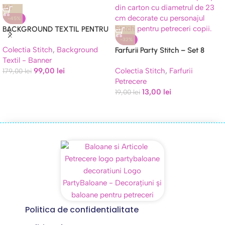
-45%
BACKGROUND TEXTIL PENTRU
ARANJAMENT ARCADA
-32%
Colectia Stitch
,
Background
STITCH SI LILO COD 161
Farfurii Party Stitch – Set 8
Textil - Banner
Bucăți Carton 23cm Decor
99,00
lei
Colectia Stitch
,
Farfurii
179,00
lei
Aniversare
Petrecere
13,00
lei
19,00
lei
Politica de confidentialitate