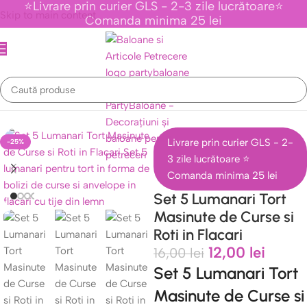
⭐Livrare prin curier GLS - 2-3 zile lucrătoare⭐
Skip to main content
Comanda minima 25 lei
onaje Din Desene Animate
/
Colectia Masini De Curse Si Motociclete
Livrare prin curier GLS - 2-
-25%
3 zile lucrătoare ⭐
Comanda minima 25 lei
Set 5 Lumanari Tort
Masinute de Curse si
Roti in Flacari
12,00
lei
16,00
lei
Set 5 Lumanari Tort
Masinute de Curse si