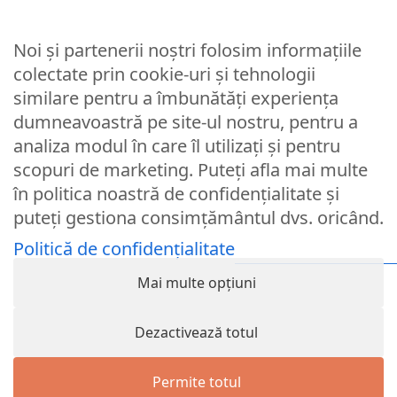
Noi și partenerii noștri folosim informațiile
Parola
colectate prin cookie-uri și tehnologii
similare pentru a îmbunătăți experiența
dumneavoastră pe site-ul nostru, pentru a
Remember Me
analiza modul în care îl utilizați și pentru
scopuri de marketing. Puteți afla mai multe
Logare
în politica noastră de confidențialitate și
puteți gestiona consimțământul dvs. oricând.
Lost your password?
Politică de confidențialitate
© Partybaloane.ro - Toate drepturile rezervate. ™
Mai multe opțiuni
Dezactivează totul
Permite totul