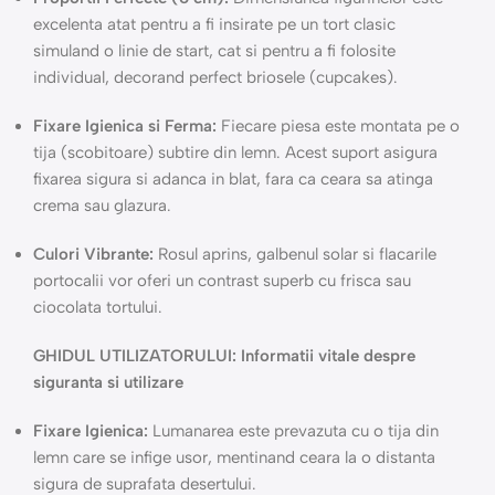
excelenta atat pentru a fi insirate pe un tort clasic
simuland o linie de start, cat si pentru a fi folosite
individual, decorand perfect briosele (cupcakes).
Fixare Igienica si Ferma:
Fiecare piesa este montata pe o
tija (scobitoare) subtire din lemn. Acest suport asigura
fixarea sigura si adanca in blat, fara ca ceara sa atinga
crema sau glazura.
Culori Vibrante:
Rosul aprins, galbenul solar si flacarile
portocalii vor oferi un contrast superb cu frisca sau
ciocolata tortului.
GHIDUL UTILIZATORULUI: Informatii vitale despre
siguranta si utilizare
Fixare Igienica:
Lumanarea este prevazuta cu o tija din
lemn care se infige usor, mentinand ceara la o distanta
sigura de suprafata desertului.