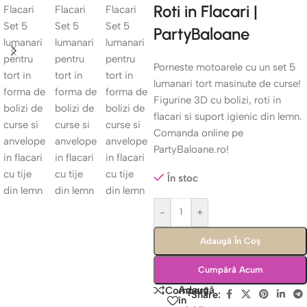
Roti in Flacari |
PartyBaloane
Porneste motoarele cu un set 5
lumanari tort masinute de curse!
Figurine 3D cu bolizi, roti in
flacari si suport igienic din lemn.
Comanda online pe
PartyBaloane.ro!
În stoc
-
+
Adaugă În Coș
Cumpără Acum
Adaugă
Compară
Share:
în