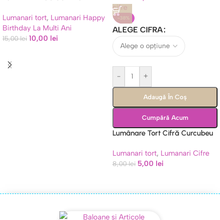
MULTI ANI ARGINTIU
Lumanari tort
,
Lumanari Happy
-38%
Birthday La Multi Ani
ALEGE CIFRA
10,00
lei
15,00
lei
-
+
Adaugă În Coș
Cumpără Acum
Lumânare Tort Cifră Curcubeu
(0-9) – Efect Balon Folie (11 cm)
Lumanari tort
,
Lumanari Cifre
5,00
lei
8,00
lei