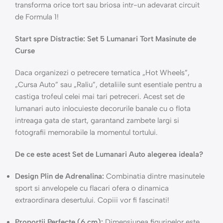
transforma orice tort sau briosa intr-un adevarat circuit
de Formula 1!
Start spre Distractie: Set 5 Lumanari Tort Masinute de
Curse
Daca organizezi o petrecere tematica „Hot Wheels”,
„Cursa Auto” sau „Raliu”, detaliile sunt esentiale pentru a
castiga trofeul celei mai tari petreceri. Acest set de
lumanari auto inlocuieste decorurile banale cu o flota
intreaga gata de start, garantand zambete largi si
fotografii memorabile la momentul tortului.
De ce este acest Set de Lumanari Auto alegerea ideala?
Design Plin de Adrenalina:
Combinatia dintre masinutele
sport si anvelopele cu flacari ofera o dinamica
extraordinara desertului. Copiii vor fi fascinati!
Proportii Perfecte (6 cm):
Dimensiunea figurinelor este