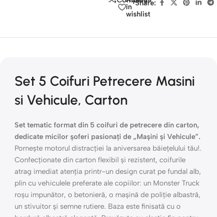
Share:
în
wishlist
Set 5 Coifuri Petrecere Masini
si Vehicule, Carton
Set tematic format din 5 coifuri de petrecere din carton,
dedicate micilor șoferi pasionați de „Mașini și Vehicule”.
Pornește motorul distracției la aniversarea băiețelului tău!.
Confecționate din carton flexibil și rezistent, coifurile
atrag imediat atenția printr-un design curat pe fundal alb,
plin cu vehiculele preferate ale copiilor: un Monster Truck
roșu impunător, o betonieră, o mașină de poliție albastră,
un stivuitor și semne rutiere. Baza este finisată cu o