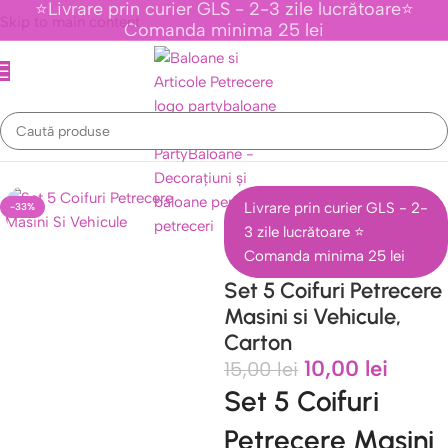
⭐Livrare prin curier GLS - 2-3 zile lucrătoare⭐
Skip to main content
Comanda minima 25 lei
ematice Personaje Din Desene Animate
/
Colectia Vehicule , Avioane
Livrare prin curier GLS - 2-
-33%
3 zile lucrătoare ⭐
Comanda minima 25 lei
Set 5 Coifuri Petrecere
Masini si Vehicule,
Carton
10,00
lei
15,00
lei
Set 5 Coifuri
Petrecere Masini