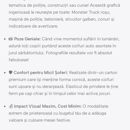
tematica de poliție, construcții sau curse! Această grafică
ingenioasă le reunește pe toate: Monster Truck roșu,
mașină de poliție, betonieră, stivuitor galben, conuri și
indicatoare de avertizare.
📸
Poze Geniale:
Când vine momentul suflării în lumânări,
adună toți copiii purtând aceste coifuri auto asortate în
jurul sărbătoritului. Fotografiile rezultate vor fi absolut
fabuloase!
🛡️
Confort pentru Micii Șoferi:
Realizate dintr-un carton
premium care își menține forma conică, aceste coifuri
sunt ușoare și nu deranjează. Elasticul de prindere le ține
ferm pe cap chiar și în timpul celor mai active jocuri.
💰
Impact Vizual Maxim, Cost Minim:
O modalitate
extrem de prietenoasă cu bugetul tău de a adăuga
valoare și culoare mesei festive.