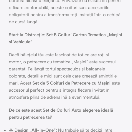
bordură albastră elegantă. Prevăzute cu elastic fin pentru
o fixare confortabilă, aceste coifuri sunt accesoriile
obligatorii pentru a transforma toți invitații într-o echipă
de cursă lungă!
Start la Distracție: Set 5 Coifuri Carton Tematica „Mașini
și Vehicule”
Dacă băiețelul tău este fascinat de tot ce are roți și
motor, o petrecere cu tematica „Mașini” este succesul
garantat! Pe lângă tortul spectaculos și baloanele
colorate, detaliile mici sunt cele care creează amintirile
mari. Acest
Set de 5 Coifuri de Petrecere cu Mașini
este
accesoriul perfect pentru a integra fiecare invitat în
atmosfera plină de adrenalină a evenimentului.
De ce este acest Set de Coifuri Auto alegerea ideală
pentru petrecerea ta?
🚓
Design „All-in-One”:
Nu trebuie să te decizi între