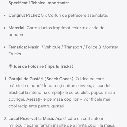
Specificații Tehnice Importante:
Conținut Pachet:
5 x Coifuri de petrecere asamblate.
Material:
Carton lucios imprimat color + elastic de
prindere.
Tematică:
Mașini / Vehicule / Transport / Police & Monster
Trucks.
🌟
Idei de Folosire (Tips & Tricks)
Garajul de Gustări (Snack Cones):
O idee pe care
mămicile o adoră! Întoarceți coifurile invers, ascundeți
elasticul la interior și umpleți-le cu pufuleți, popcorn sau
covrigei. Așezați-le pe masa copiilor – vor fi cele mai
cool recipiente pentru gustări!
Locul Rezervat la Masă:
Așază câte un coif auto în
mijlocul fiecărei farfurii înainte de a invita copiii la masă.