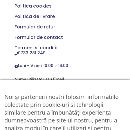
Politica cookies
Politica de livrare
Formular de retur
Formular de contact
Termeni si conditii
0733 281 249
Luni - Vineri 10:00 > 16:00
Nume utilizator sau Email
Noi și partenerii noștri folosim informațiile
Parola
colectate prin cookie-uri și tehnologii
similare pentru a îmbunătăți experiența
dumneavoastră pe site-ul nostru, pentru a
Remember Me
analiza modul în care îl utilizați și pentru