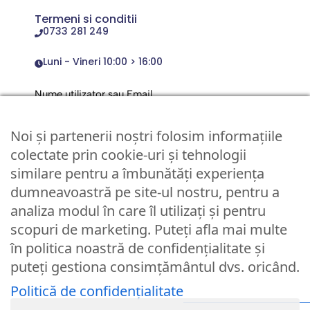
Termeni si conditii
0733 281 249
Luni - Vineri 10:00 > 16:00
Nume utilizator sau Email
Noi și partenerii noștri folosim informațiile
Parola
colectate prin cookie-uri și tehnologii
similare pentru a îmbunătăți experiența
dumneavoastră pe site-ul nostru, pentru a
Remember Me
analiza modul în care îl utilizați și pentru
scopuri de marketing. Puteți afla mai multe
Logare
în politica noastră de confidențialitate și
puteți gestiona consimțământul dvs. oricând.
Lost your password?
Politică de confidențialitate
© Partybaloane.ro - Toate drepturile rezervate. ™