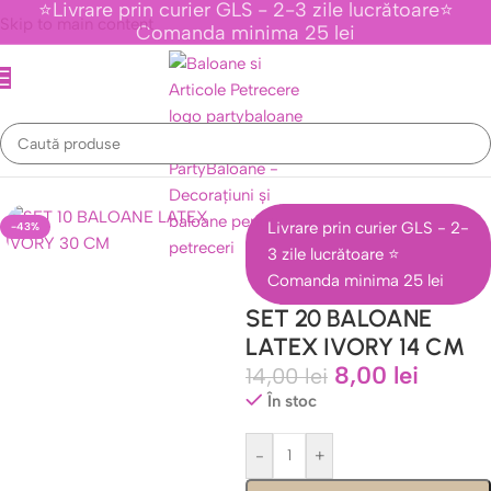
⭐Livrare prin curier GLS - 2-3 zile lucrătoare⭐
Skip to main content
Comanda minima 25 lei
Prima pagină
/
Baloane Latex
/
Baloane latex 14 cm
Livrare prin curier GLS - 2-
-43%
3 zile lucrătoare ⭐
Comanda minima 25 lei
SET 20 BALOANE
LATEX IVORY 14 CM
8,00
lei
14,00
lei
În stoc
-
+