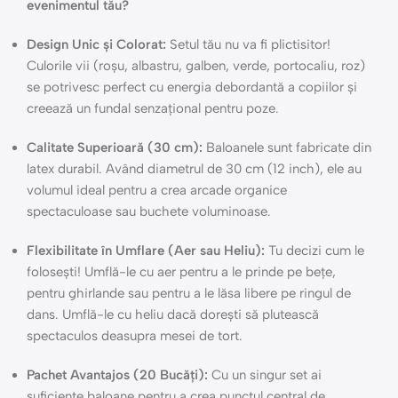
evenimentul tău?
Design Unic și Colorat:
Setul tău nu va fi plictisitor!
Culorile vii (roșu, albastru, galben, verde, portocaliu, roz)
se potrivesc perfect cu energia debordantă a copiilor și
creează un fundal senzațional pentru poze.
Calitate Superioară (30 cm):
Baloanele sunt fabricate din
latex durabil. Având diametrul de 30 cm (12 inch), ele au
volumul ideal pentru a crea arcade organice
spectaculoase sau buchete voluminoase.
Flexibilitate în Umflare (Aer sau Heliu):
Tu decizi cum le
folosești! Umflă-le cu aer pentru a le prinde pe bețe,
pentru ghirlande sau pentru a le lăsa libere pe ringul de
dans. Umflă-le cu heliu dacă dorești să plutească
spectaculos deasupra mesei de tort.
Pachet Avantajos (20 Bucăți):
Cu un singur set ai
suficiente baloane pentru a crea punctul central de