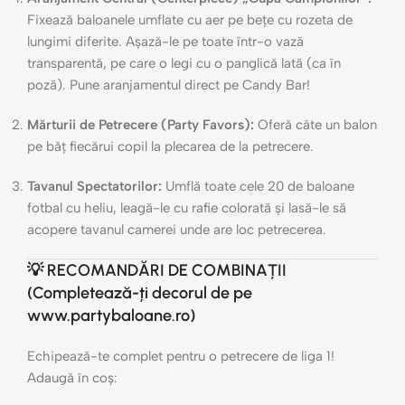
Fixează baloanele umflate cu aer pe bețe cu rozeta de
lungimi diferite. Așază-le pe toate într-o vază
transparentă, pe care o legi cu o panglică lată (ca în
poză). Pune aranjamentul direct pe Candy Bar!
Mărturii de Petrecere (Party Favors):
Oferă câte un balon
pe băț fiecărui copil la plecarea de la petrecere.
Tavanul Spectatorilor:
Umflă toate cele 20 de baloane
fotbal cu heliu, leagă-le cu rafie colorată și lasă-le să
acopere tavanul camerei unde are loc petrecerea.
💡 RECOMANDĂRI DE COMBINAȚII
(Completează-ți decorul de pe
www.partybaloane.ro)
Echipează-te complet pentru o petrecere de liga 1!
Adaugă în coș: