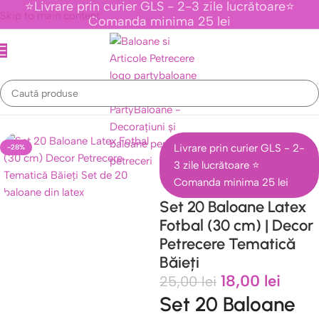
⭐Livrare prin curier GLS - 2-3 zile lucrătoare⭐
Skip to main content
Comanda minima 25 lei
venimente Tematice Personaje Din Desene Animate
/
Colectia Fotbal
Livrare prin curier GLS - 2-
-28%
3 zile lucrătoare ⭐
Comanda minima 25 lei
Set 20 Baloane Latex
Fotbal (30 cm) | Decor
Petrecere Tematică
Băieți
18,00
lei
25,00
lei
Set 20 Baloane