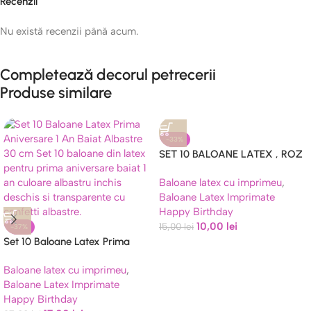
Recenzii
Nu există recenzii până acum.
Completează decorul petrecerii
Produse similare
-33%
SET 10 BALOANE LATEX , ROZ
IMPRIMATE 1 FIRST BIRTHDAY
Baloane latex cu imprimeu
,
GIRL – 30 CM
Baloane Latex Imprimate
Happy Birthday
10,00
lei
15,00
lei
-37%
Set 10 Baloane Latex Prima
Aniversare 1 An Baiat Albastre
Baloane latex cu imprimeu
,
30 cm
Baloane Latex Imprimate
Happy Birthday