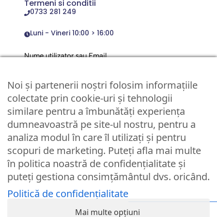
Termeni si conditii
0733 281 249
Luni - Vineri 10:00 > 16:00
Nume utilizator sau Email
Noi și partenerii noștri folosim informațiile
Parola
colectate prin cookie-uri și tehnologii
similare pentru a îmbunătăți experiența
dumneavoastră pe site-ul nostru, pentru a
Remember Me
analiza modul în care îl utilizați și pentru
scopuri de marketing. Puteți afla mai multe
Logare
în politica noastră de confidențialitate și
puteți gestiona consimțământul dvs. oricând.
Lost your password?
Politică de confidențialitate
© Partybaloane.ro - Toate drepturile rezervate. ™
Mai multe opțiuni