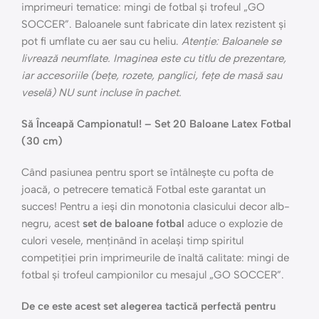
imprimeuri tematice: mingi de fotbal și trofeul „GO
SOCCER”. Baloanele sunt fabricate din latex rezistent și
pot fi umflate cu aer sau cu heliu.
Atenție: Baloanele se
livrează neumflate. Imaginea este cu titlu de prezentare,
iar accesoriile (bețe, rozete, panglici, fețe de masă sau
veselă) NU sunt incluse în pachet.
Să Înceapă Campionatul! – Set 20 Baloane Latex Fotbal
(30 cm)
Când pasiunea pentru sport se întâlnește cu pofta de
joacă, o petrecere tematică Fotbal este garantat un
succes! Pentru a ieși din monotonia clasicului decor alb-
negru, acest
set de baloane fotbal
aduce o explozie de
culori vesele, menținând în același timp spiritul
competiției prin imprimeurile de înaltă calitate: mingi de
fotbal și trofeul campionilor cu mesajul „GO SOCCER”.
De ce este acest set alegerea tactică perfectă pentru