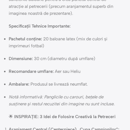
atracție al petrecerii (precum aranjamentul superb din
imaginea noastră de prezentare).
Specificații Tehnice Importante:
Pachetul conține:
20 baloane latex (mix de culori și
imprimeuri fotbal)
Dimensiune:
30 cm (diametru după umflare)
Recomandare umflare:
Aer sau Heliu
Ambalare:
Produsul se livrează neumflat.
Notă informativă: Panglicile cu carouri, bețele de
susținere și restul recuzitei din imagine nu sunt incluse.
🌟
INSPIRAȚIE: 3 Idei de Folosire Creativă la Petreceri
Aranjament Central (Centerpiece) „Cupa Campionilor”: