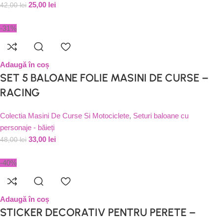
25,00
lei
42,00
lei
-31%
Adaugă în coș
SET 5 BALOANE FOLIE MASINI DE CURSE –
RACING
Colectia Masini De Curse Si Motociclete
,
Seturi baloane cu
personaje - băieți
33,00
lei
48,00
lei
-40%
Adaugă în coș
STICKER DECORATIV PENTRU PERETE –