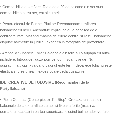
• Compatibilitate Umflare: Toate cele 20 de baloane din set sunt
compatibile atat cu aer, cat si cu heliu.
• Pentru efectul de Buchet Plutitor: Recomandam umflarea
baloanelor cu heliu. Ancorati-le impreuna cu o panglica de o
contragreutate, plasand masina de curse central si restul baloanelor
dispuse asimetric in jurul ei (exact ca in fotografia de prezentare).
• Atentie la Supapele Foliei: Baloanele din folie au o supapa cu auto-
inchidere. Introduceti duza pompei cu miscari blande. Nu
supraumflati; opriti-va cand balonul este ferm, deoarece folia nu este
elastica si presiunea in exces poate ceda cusaturile.
IDEI CREATIVE DE FOLOSIRE (Recomandari de la
PartyBaloane)
• Piesa Centrala (Centerpiece) „Pit Stop”: Creeaza un stalp din
baloanele de latex umflate cu aer si fixeaza foliile (masina,
semaforul, casca) in partea superioara folosind buline adezive (glue