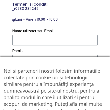
Termeni si conditii
0733 281 249
Luni - Vineri 10:00 > 16:00
Nume utilizator sau Email
Parola
Noi și partenerii noștri folosim informațiile
Remember Me
colectate prin cookie-uri și tehnologii
Logare
similare pentru a îmbunătăți experiența
dumneavoastră pe site-ul nostru, pentru a
Lost your password?
analiza modul în care îl utilizați și pentru
scopuri de marketing. Puteți afla mai multe
© Partybaloane.ro - Toate drepturile rezervate. ™