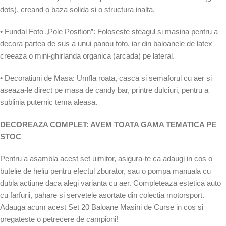
dots), creand o baza solida si o structura inalta.
• Fundal Foto „Pole Position”: Foloseste steagul si masina pentru a
decora partea de sus a unui panou foto, iar din baloanele de latex
creeaza o mini-ghirlanda organica (arcada) pe lateral.
• Decoratiuni de Masa: Umfla roata, casca si semaforul cu aer si
aseaza-le direct pe masa de candy bar, printre dulciuri, pentru a
sublinia puternic tema aleasa.
DECOREAZA COMPLET: AVEM TOATA GAMA TEMATICA PE
STOC
Pentru a asambla acest set uimitor, asigura-te ca adaugi in cos o
butelie de heliu pentru efectul zburator, sau o pompa manuala cu
dubla actiune daca alegi varianta cu aer. Completeaza estetica auto
cu farfurii, pahare si servetele asortate din colectia motorsport.
Adauga acum acest Set 20 Baloane Masini de Curse in cos si
pregateste o petrecere de campioni!