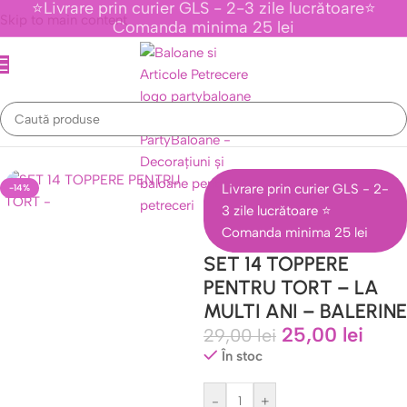
⭐Livrare prin curier GLS - 2-3 zile lucrătoare⭐
Skip to main content
Comanda minima 25 lei
Prima pagină
/
Topper tort
/
Seturi De Toppere Tematice Cu Personaje
Livrare prin curier GLS - 2-
-14%
3 zile lucrătoare ⭐
Comanda minima 25 lei
SET 14 TOPPERE
PENTRU TORT – LA
MULTI ANI – BALERINE
25,00
lei
29,00
lei
În stoc
-
+