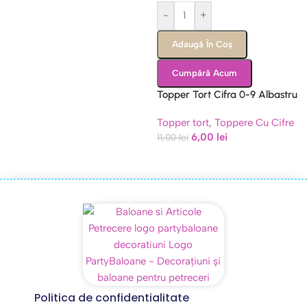
-
+
Adaugă În Coș
Cumpără Acum
Topper Tort Cifra 0-9 Albastru
cu Coronita si Sclipici (Baby Blue
Topper tort
,
Toppere Cu Cifre
/ Bleu Pastel)
6,00
lei
11,00
lei
Politica de confidentialitate