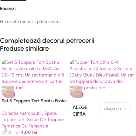
Recenzii
Nu există recenzii până acum.
Completează decorul petrecerii
Produse similare
-30%
-45%
Set 5 Toppere Tort Spatiu Pastel
si Animale La Multi Ani
ALEGE
Colectia Astronauti , Spatiu
,
CIFRA
Topper tort
,
Seturi De Toppere
Tematice Cu Personaje
14,00
lei
20,00
lei