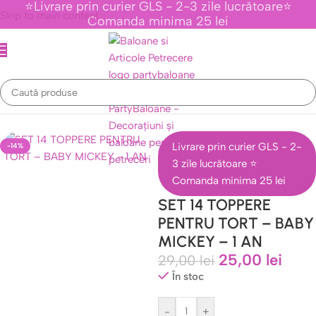
⭐Livrare prin curier GLS - 2-3 zile lucrătoare⭐
Skip to main content
Comanda minima 25 lei
e Tematice Personaje Din Desene Animate
/
Colectia Mickey Mouse
Livrare prin curier GLS - 2-
-14%
3 zile lucrătoare ⭐
Comanda minima 25 lei
SET 14 TOPPERE
PENTRU TORT – BABY
MICKEY – 1 AN
25,00
lei
29,00
lei
În stoc
-
+