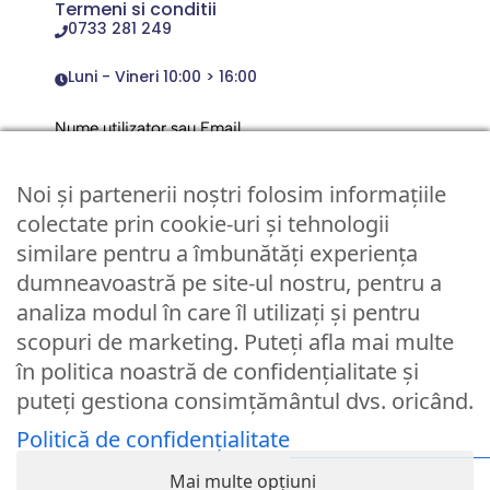
Termeni si conditii
0733 281 249
Luni - Vineri 10:00 > 16:00
Nume utilizator sau Email
Noi și partenerii noștri folosim informațiile
Parola
colectate prin cookie-uri și tehnologii
similare pentru a îmbunătăți experiența
dumneavoastră pe site-ul nostru, pentru a
Remember Me
analiza modul în care îl utilizați și pentru
scopuri de marketing. Puteți afla mai multe
Logare
în politica noastră de confidențialitate și
puteți gestiona consimțământul dvs. oricând.
Lost your password?
Politică de confidențialitate
© Partybaloane.ro - Toate drepturile rezervate. ™
Mai multe opțiuni