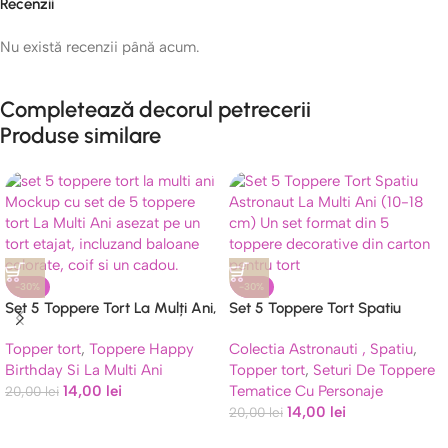
Recenzii
Nu există recenzii până acum.
Completează decorul petrecerii
Produse similare
-30%
-30%
Set 5 Toppere Tort La Mulți Ani,
Set 5 Toppere Tort Spatiu
Baloane și Cadou – Decor
Astronaut La Multi Ani
Topper tort
,
Toppere Happy
Colectia Astronauti , Spatiu
,
Carton
Birthday Si La Multi Ani
Topper tort
,
Seturi De Toppere
14,00
lei
Tematice Cu Personaje
20,00
lei
14,00
lei
20,00
lei