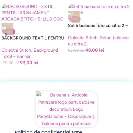
-13%
Set 6 baloane folie cu cifra 2 –
Stitch
-45%
Colectia Stitch
,
Seturi baloane
BACKGROUND TEXTIL PENTRU
cu cifra 2
ARANJAMENT ARCADA
Colectia Stitch
,
Background
48,00
lei
STITCH SI LILO COD 161
55,00
lei
Textil - Banner
99,00
lei
179,00
lei
Politica de confidentialitate