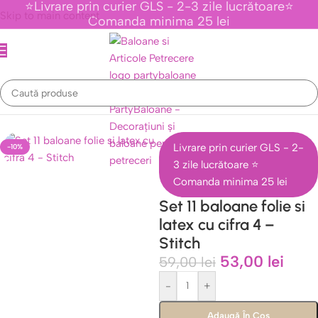
⭐Livrare prin curier GLS - 2-3 zile lucrătoare⭐
Skip to main content
Comanda minima 25 lei
venimente Tematice Personaje Din Desene Animate
/
Colectia Stitch
Livrare prin curier GLS - 2-
-10%
3 zile lucrătoare ⭐
Comanda minima 25 lei
Set 11 baloane folie si
latex cu cifra 4 –
Stitch
53,00
lei
59,00
lei
-
+
Adaugă În Coș