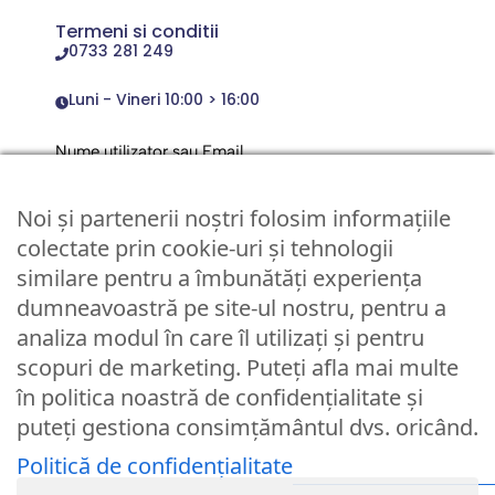
Termeni si conditii
0733 281 249
Luni - Vineri 10:00 > 16:00
Nume utilizator sau Email
Noi și partenerii noștri folosim informațiile
Parola
colectate prin cookie-uri și tehnologii
similare pentru a îmbunătăți experiența
dumneavoastră pe site-ul nostru, pentru a
Remember Me
analiza modul în care îl utilizați și pentru
scopuri de marketing. Puteți afla mai multe
Logare
în politica noastră de confidențialitate și
puteți gestiona consimțământul dvs. oricând.
Lost your password?
Politică de confidențialitate
© Partybaloane.ro - Toate drepturile rezervate. ™