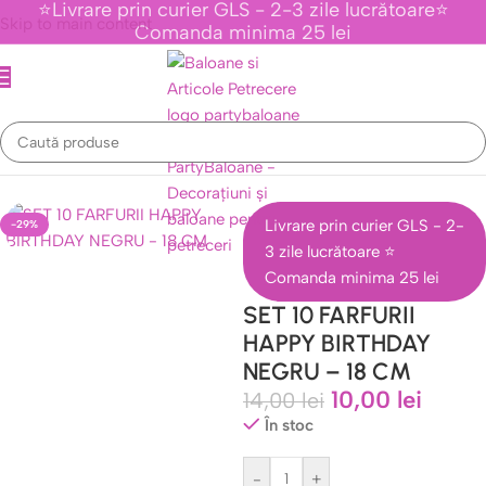
⭐Livrare prin curier GLS - 2-3 zile lucrătoare⭐
Skip to main content
Comanda minima 25 lei
Prima pagină
/
Articole Masa Festiva
/
Farfurii Petrecere
Livrare prin curier GLS - 2-
-29%
3 zile lucrătoare ⭐
Comanda minima 25 lei
SET 10 FARFURII
HAPPY BIRTHDAY
NEGRU – 18 CM
10,00
lei
14,00
lei
În stoc
-
+