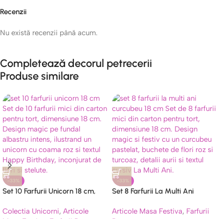
Recenzii
Nu există recenzii până acum.
Completează decorul petrecerii
Produse similare
-33%
-33%
Set 10 Farfurii Unicorn 18 cm,
Set 8 Farfurii La Multi Ani
Carton, Model Albastru Happy
Curcubeu 18 cm, Carton, Model
Colectia Unicorni
,
Articole
Articole Masa Festiva
,
Farfurii
Birthday
Pastel cu Flori