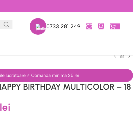
0733 281 249
0,00
L
 zile lucrătoare ⭐ Comanda minima 25 lei
 HAPPY BIRTHDAY MULTICOLOR – 18
lei