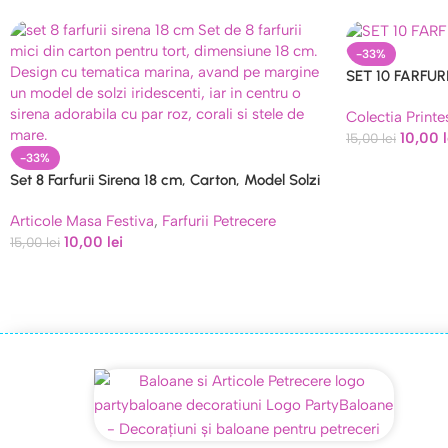
-33%
SET 10 FARFUR
Colectia Printe
10,00
15,00
lei
-33%
Set 8 Farfurii Sirena 18 cm, Carton, Model Solzi
Iridescenti si Corali
Articole Masa Festiva
,
Farfurii Petrecere
10,00
lei
15,00
lei