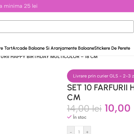
a minima 25 lei
e Tort
Arcade Baloane Si Aranjamente Baloane
Stickere De Perete
FURII HAPPY BIRTHDAY MULTICOLOR – 18 CM
Livrare prin curier GLS - 2-3
SET 10 FARFURII
CM
10,00
14,00
lei
În stoc
-
+