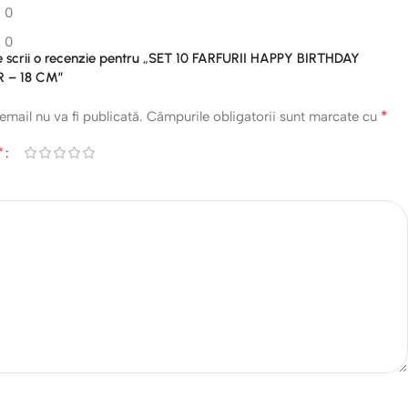
0
0
re scrii o recenzie pentru „SET 10 FARFURII HAPPY BIRTHDAY
 – 18 CM”
*
email nu va fi publicată.
Câmpurile obligatorii sunt marcate cu
*