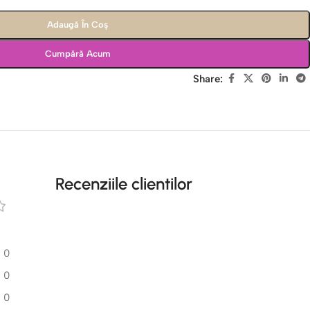
Adaugă În Coș
Cumpără Acum
Share:
Recenziile clientilor
0
0
0