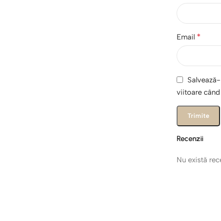
*
Email
Salvează-m
viitoare cân
Recenzii
Nu există re