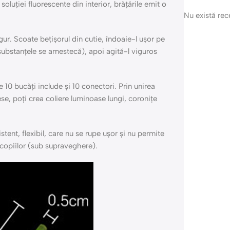
soluției fluorescente din interior, brățările emit o
Nu există re
gur. Scoate bețișorul din cutie, îndoaie-l ușor pe
substanțele se amestecă), apoi agită-l viguros
10 bucăți include și 10 conectori. Prin unirea
ese, poți crea coliere luminoase lungi, coronițe
istent, flexibil, care nu se rupe ușor și nu permite
e copiilor (sub supraveghere).