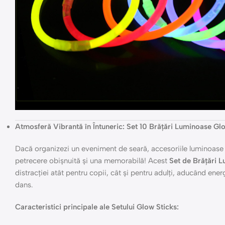
Atmosferă Vibrantă în Întuneric: Set 10 Brățări Luminoase Gl
Dacă organizezi un eveniment de seară, accesoriile luminoase s
petrecere obișnuită și una memorabilă! Acest
Set de Brățări 
distracției atât pentru copii, cât și pentru adulți, aducând energ
dans.
Caracteristici principale ale Setului Glow Sticks: