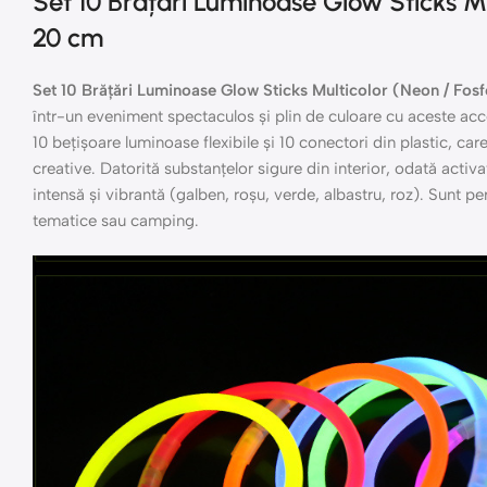
Set 10 Brățări Luminoase Glow Sticks Mu
20 cm
Set 10 Brățări Luminoase Glow Sticks Multicolor (Neon / Fos
într-un eveniment spectaculos și plin de culoare cu aceste acce
10 bețișoare luminoase flexibile și 10 conectori din plastic, care
creative. Datorită substanțelor sigure din interior, odată activa
intensă și vibrantă (galben, roșu, verde, albastru, roz). Sunt pe
tematice sau camping.