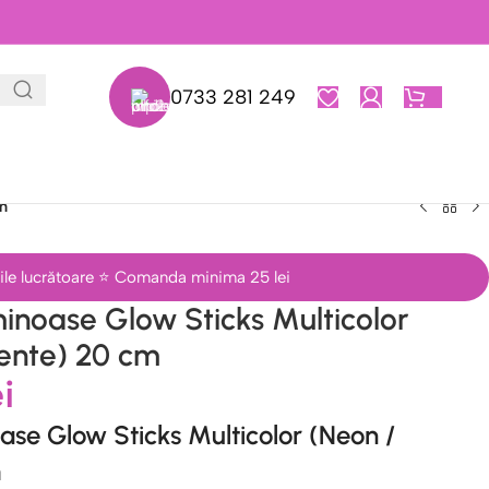
0733 281 249
0,00
L
m
 zile lucrătoare ⭐ Comanda minima 25 lei
minoase Glow Sticks Multicolor
cente) 20 cm
ei
ase Glow Sticks Multicolor (Neon /
m