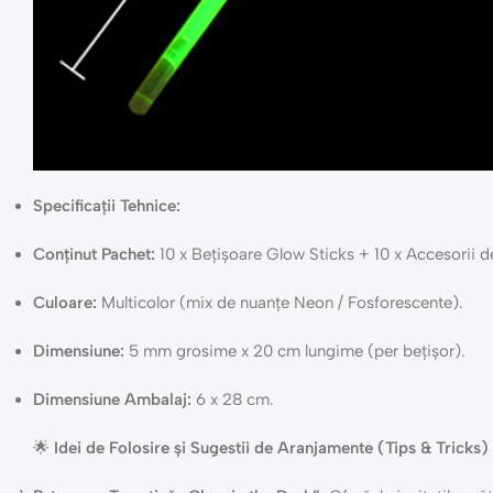
Specificații Tehnice:
Conținut Pachet:
10 x Bețișoare Glow Sticks + 10 x Accesorii d
Culoare:
Multicolor (mix de nuanțe Neon / Fosforescente).
Dimensiune:
5 mm grosime x 20 cm lungime (per bețișor).
Dimensiune Ambalaj:
6 x 28 cm.
🌟
Idei de Folosire și Sugestii de Aranjamente (Tips & Tricks)