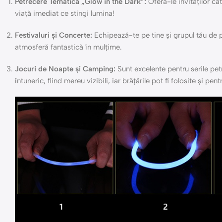
Petrecere Tematică „Glow in the Dark”:
Oferă-le invitaților câ
viață imediat ce stingi lumina!
Festivaluri și Concerte:
Echipează-te pe tine și grupul tău de pri
atmosferă fantastică în mulțime.
Jocuri de Noapte și Camping:
Sunt excelente pentru serile petr
întuneric, fiind mereu vizibili, iar brățările pot fi folosite și pe