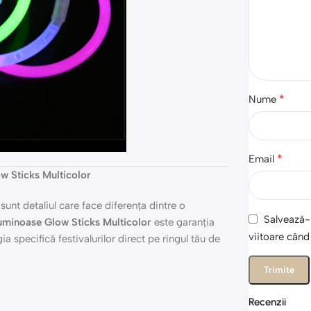
*
Nume
*
Email
ow Sticks Multicolor
unt detaliul care face diferența dintre o
Salvează-m
Luminoase Glow Sticks Multicolor
este garanția
viitoare cân
ia specifică festivalurilor direct pe ringul tău de
Recenzii