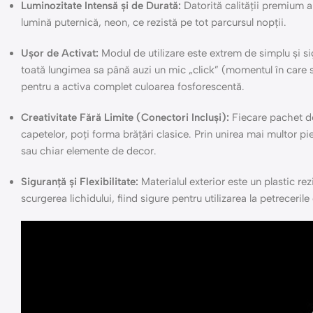
Luminozitate Intensă și de Durată:
Datorită calității premium a 
lumină puternică, neon, ce rezistă pe tot parcursul nopții.
Ușor de Activat:
Modul de utilizare este extrem de simplu și si
toată lungimea sa până auzi un mic „click” (momentul în care 
pentru a activa complet culoarea fosforescentă.
Creativitate Fără Limite (Conectori Incluși):
Fiecare pachet de 
capetelor, poți forma brățări clasice. Prin unirea mai multor pi
sau chiar elemente de decor.
Siguranță și Flexibilitate:
Materialul exterior este un plastic rez
scurgerea lichidului, fiind sigure pentru utilizarea la petreceril