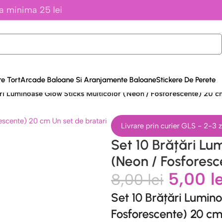
a minima 25 lei
e Tort
Arcade Baloane Si Aranjamente Baloane
Stickere De Perete
ări Luminoase Glow Sticks Multicolor (Neon / Fosforescente) 20 c
Livrare prin curier GLS - 2-3
Set 10 Brățări Lu
(Neon / Fosfores
5,00
l
8,00
lei
Set 10 Brățări Lumino
Fosforescente) 20 c