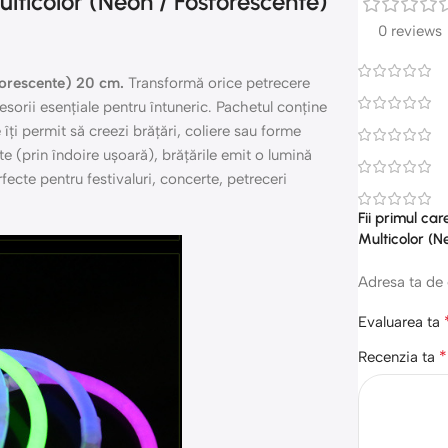
lticolor (Neon / Fosforescente)
0 reviews
forescente) 20 cm.
Transformă orice petrecere
sorii esențiale pentru întuneric. Pachetul conține
 îți permit să creezi brățări, coliere sau forme
te (prin îndoire ușoară), brățările emit o lumină
rfecte pentru festivaluri, concerte, petreceri
Fii primul ca
Multicolor (N
Adresa ta de 
Evaluarea ta
*
Recenzia ta