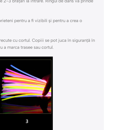
te 2-3 brățări la intrare. Ringul de dans va prinde
eteni pentru a fi vizibili și pentru a crea o
ecute cu cortul. Copiii se pot juca în siguranță în
ntru a marca trasee sau cortul.