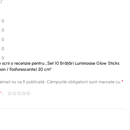
0
0
0
0
0
re scrii o recenzie pentru „Set 10 Brățări Luminoase Glow Sticks
eon / Fosforescente) 20 cm”
*
email nu va fi publicată.
Câmpurile obligatorii sunt marcate cu
*