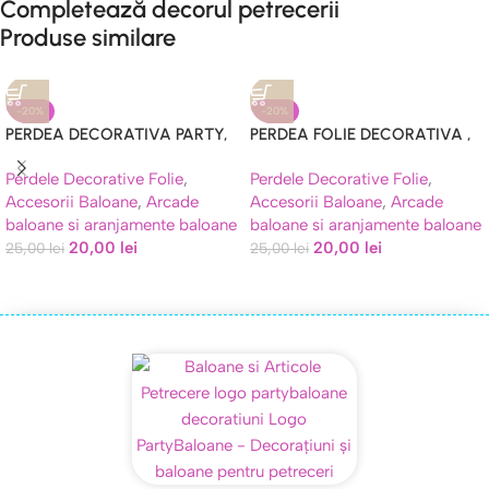
Completează decorul petrecerii
Produse similare
-20%
-20%
PERDEA DECORATIVA PARTY,
PERDEA FOLIE DECORATIVA ,
AURIU GLITTER – 1*2 METRI
ROSE GOLD – 2 M X 1 M
Perdele Decorative Folie
,
Perdele Decorative Folie
,
Accesorii Baloane
,
Arcade
Accesorii Baloane
,
Arcade
baloane si aranjamente baloane
baloane si aranjamente baloane
20,00
lei
20,00
lei
25,00
lei
25,00
lei