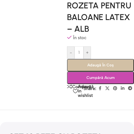
ROZETA PENTRU
BALOANE LATEX
– ALB
În stoc
-
+
Adaugă În Coș
Cumpără Acum
Adaugă
Compară
Share:
în
wishlist