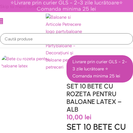
⭐Livrare prin curier GLS - 2-3 zile lucrătoare⭐
Skip to main content
Comanda minima 25 lei
Prima pagină
/
Accesorii Baloane
/
Suporti Si Bete Pentru Baloane
Livrare prin curier GLS - 2-
3 zile lucrătoare ⭐
Comanda minima 25 lei
SET 10 BETE CU
ROZETA PENTRU
BALOANE LATEX –
ALB
10,00
lei
SET 10 BETE CU