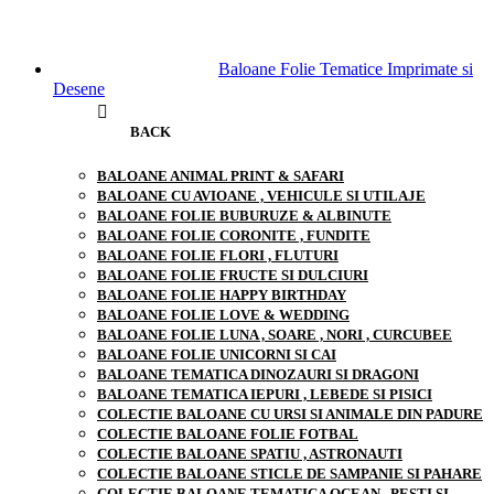
Baloane Folie Tematice Imprimate si
Desene
BACK
BALOANE ANIMAL PRINT & SAFARI
BALOANE CU AVIOANE , VEHICULE SI UTILAJE
BALOANE FOLIE BUBURUZE & ALBINUTE
BALOANE FOLIE CORONITE , FUNDITE
BALOANE FOLIE FLORI , FLUTURI
BALOANE FOLIE FRUCTE SI DULCIURI
BALOANE FOLIE HAPPY BIRTHDAY
BALOANE FOLIE LOVE & WEDDING
BALOANE FOLIE LUNA , SOARE , NORI , CURCUBEE
BALOANE FOLIE UNICORNI SI CAI
BALOANE TEMATICA DINOZAURI SI DRAGONI
BALOANE TEMATICA IEPURI , LEBEDE SI PISICI
COLECTIE BALOANE CU URSI SI ANIMALE DIN PADURE
COLECTIE BALOANE FOLIE FOTBAL
COLECTIE BALOANE SPATIU , ASTRONAUTI
COLECTIE BALOANE STICLE DE SAMPANIE SI PAHARE
COLECTIE BALOANE TEMATICA OCEAN , PESTI SI