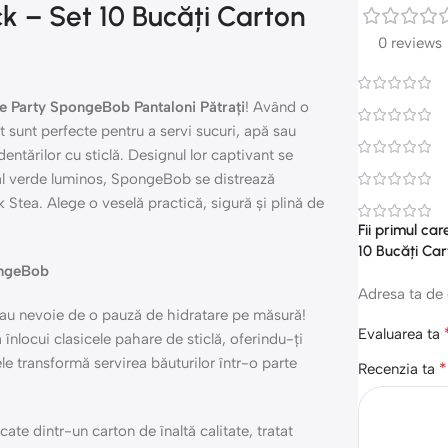
k – Set 10 Bucăți Carton
0 reviews
e Party SpongeBob Pantaloni Pătrați
! Având o
 sunt perfecte pentru a servi sucuri, apă sau
entărilor cu sticlă. Designul lor captivant se
ndal verde luminos, SpongeBob se distrează
k Stea. Alege o veselă practică, sigură și plină de
Fii primul ca
10 Bucăți Ca
ongeBob
Adresa ta de 
ți au nevoie de o pauză de hidratare pe măsură!
Evaluarea ta
 înlocui clasicele pahare de sticlă, oferindu-ți
 ele transformă servirea băuturilor într-o parte
*
Recenzia ta
ate dintr-un carton de înaltă calitate, tratat