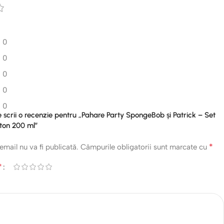
0
0
0
0
0
re scrii o recenzie pentru „Pahare Party SpongeBob și Patrick – Set
rton 200 ml”
*
email nu va fi publicată.
Câmpurile obligatorii sunt marcate cu
*