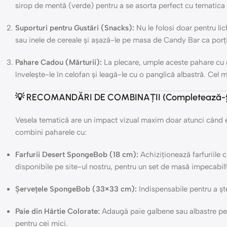
sirop de mentă (verde) pentru a se asorta perfect cu tematica ș
Suporturi pentru Gustări (Snacks):
Nu le folosi doar pentru li
sau inele de cereale și așază-le pe masa de Candy Bar ca porții
Pahare Cadou (Mărturii):
La plecare, umple aceste pahare cu 
învelește-le în celofan și leagă-le cu o panglică albastră. Cel
💡 RECOMANDĂRI DE COMBINAȚII (Completează-ți 
Vesela tematică are un impact vizual maxim doar atunci când 
combini paharele cu:
Farfurii Desert SpongeBob (18 cm):
Achiziționează farfuriile 
disponibile pe site-ul nostru, pentru un set de masă impecabil!
Șervețele SpongeBob (33×33 cm):
Indispensabile pentru a ște
Paie din Hârtie Colorate:
Adaugă paie galbene sau albastre pen
pentru cei mici.