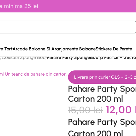
a minima 25 lei
e Tort
Arcade Baloane Si Aranjamente Baloane
Stickere De Perete
e
/
Colectia Sponge Bob
/
Pahare Party SpongeBob și Patrick – Set 1
Livrare prin curier GLS - 2-3
Pahare Party Spon
Carton 200 ml
12,00
15,00
lei
Pahare Party Spon
Carton 200 ml