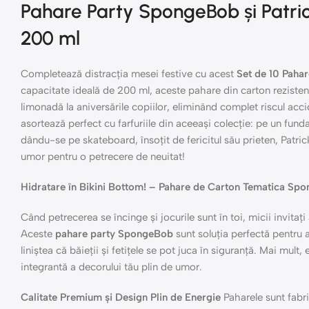
Pahare Party SpongeBob și Patric
200 ml
Completează distracția mesei festive cu acest
Set de 10 Pahar
capacitate ideală de 200 ml, aceste pahare din carton rezistent
limonadă la aniversările copiilor, eliminând complet riscul accid
asortează perfect cu farfuriile din aceeași colecție: pe un fu
dându-se pe skateboard, însoțit de fericitul său prieten, Patric
umor pentru o petrecere de neuitat!
Hidratare în Bikini Bottom! – Pahare de Carton Tematica Sp
Când petrecerea se încinge și jocurile sunt în toi, micii invita
Aceste
pahare party SpongeBob
sunt soluția perfectă pentru a
liniștea că băieții și fetițele se pot juca în siguranță. Mai mult,
integrantă a decorului tău plin de umor.
Calitate Premium și Design Plin de Energie
Paharele sunt fabric