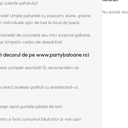
i culorile paharului!
Nu există re
chide! Umple paharele cu popcorn, alune, grisine
 individuale ușor de luat la locul de joacă.
monede de ciocolată sau mici surprize galbene,
 mai simpatic cadou de despărțire!
decorul de pe www.partybaloane.ro)
este complet asortată! Îți recomandăm să
cu exact aceeași grafică cu skateboard-ul,
rge rapid gurițele pătate de tort.
tru a face consumul băuturilor și mai ușor