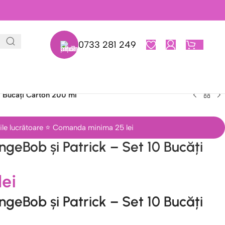
0733 281 249
0,00
L
0 Bucăți Carton 200 ml
 zile lucrătoare ⭐ Comanda minima 25 lei
geBob și Patrick – Set 10 Bucăți
lei
geBob și Patrick – Set 10 Bucăți