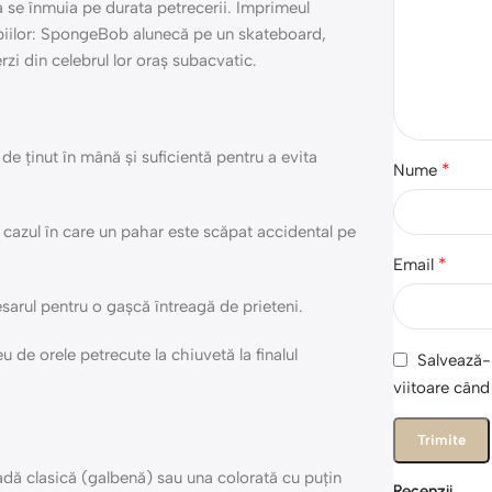
ă a se înmuia pe durata petrecerii. Imprimeul
opiilor: SpongeBob alunecă pe un skateboard,
rzi din celebrul lor oraș subacvatic.
de ținut în mână și suficientă pentru a evita
*
Nume
 cazul în care un pahar este scăpat accidental pe
*
Email
sarul pentru o gașcă întreagă de prieteni.
u de orele petrecute la chiuvetă la finalul
Salvează-m
viitoare cân
dă clasică (galbenă) sau una colorată cu puțin
Recenzii