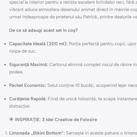
special la interior pentru a rezista excelent lichidelor reci, făr
vibrant aduce atmosfera desenului animat direct în mâinile c
urmat îndeaproape de prietenul său Patrick, printre dealurile ve
De ce să adaugi acest set în coș?
Capacitate Ideală (200 ml):
Porția perfectă pentru copii, ușor 
risipa de suc.
Siguranță Maximă:
Cartonul elimină complet riscul de rănire în
podea.
Pachet Economic:
Setul conține 10 bucăți, acoperind lejer nece
Curățenie Rapidă:
Fiind de unică folosință, te scapă instantane
distracției.
🌟
INSPIRAȚIE: 3 Idei Creative de Folosire
Limonada „Bikini Bottom”:
Servește în aceste pahare o limona