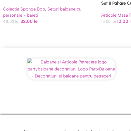
Copii
Set 8 Pahare C
Colectia Sponge Bob
,
Seturi baloane cu
Pastel cu Flori s
personaje - băieți
Articole Masa 
32,00
lei
10,00
48,00
lei
15,00
lei