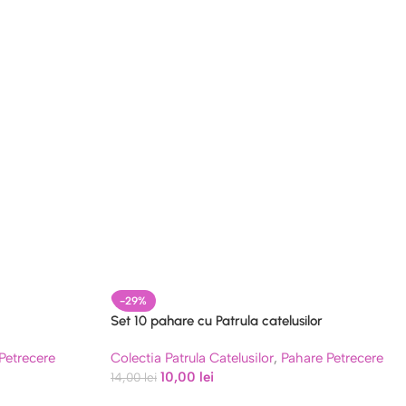
-29%
Set 10 pahare cu Patrula catelusilor
Petrecere
Colectia Patrula Catelusilor
,
Pahare Petrecere
10,00
lei
14,00
lei