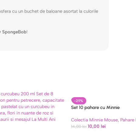
era cu un buchet de baloane asortat la culorile
ty SpongeBob
!
-29%
Set 10 pahare cu Minnie
Colectia Minnie Mouse
,
Pahare 
10,00
lei
14,00
lei