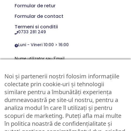
Formular de retur
Formular de contact
Termeni si conditii
0733 281 249
Luni - Vineri 10:00 > 16:00
Nume utilizator sau Email
Noi și partenerii noștri folosim informațiile
Parola
colectate prin cookie-uri și tehnologii
similare pentru a îmbunătăți experiența
dumneavoastră pe site-ul nostru, pentru a
Remember Me
analiza modul în care îl utilizați și pentru
scopuri de marketing. Puteți afla mai multe
Logare
în politica noastră de confidențialitate și
Lost your password?