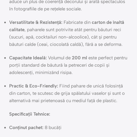
aduce un plus de coerență decorului și arată spectaculos
în fotografiile de pe rețelele sociale.
Versatilitate & Rezistență:
Fabricate din
carton de înaltă
calitate
, paharele sunt potrivite atât pentru băuturi reci
(sucuri, apă, cocktailuri non-alcoolice), cât și pentru
băuturi calde (ceai, ciocolată caldă), fără a se deforma.
Capacitate Ideală:
Volumul de
200 ml
este perfect pentru
porții standard de băutură la petreceri de copii și
adolescenți, minimizând risipa.
Practic & Eco-Friendly:
Fiind pahare de unică folosință
din carton, te scutesc de grija spălatului vaselor și sunt o
alternativă mai prietenoasă cu mediul față de plastic.
Specificații Tehnice:
Conținut pachet:
8 bucăți