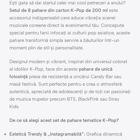
Ești gata să dai startul celei mai cool petreceri a anului?
Setul de 8 pahare din carton K-Pop de 200 ml
este
accesoriul indispensabil care aduce vibrația scenei
muzicale coreene direct la evenimentul tău. Concepute
special pentru fanii înfocați ai culturii pop asiatice, aceste
pahare transformă simpla servire a băuturilor într-un
moment plin de stil și personalitate.
Designul modern și vibrant, inspirat din universul colorat
al idolilor K-Pop, face din aceste
pahare de unică
folosință
piesa de rezistență a oricărui Candy Bar sau
masă festivă. Sunt perfecte pentru a crea o atmosferă
autentică, apreciată de adolescenți și de toți cei pasionați
de muzica trupelor precum BTS, BlackPink sau Stray
Kids.
De ce să alegi acest set de pahare tematice K-Pop?
Estetică Trendy & „Instagramabilă”:
Grafica dinamică