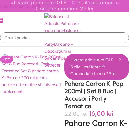
⭐Livrare prin curier GLS - 2-3 zile lucrătoare⭐
Skip to main content
Comanda minima 25 lei
tice Personaje Din Desene Animate
/
Colectia K-Pop Demon Hunter
Livrare prin curier GLS - 2-
-27%
3 zile lucrătoare ⭐
Comanda minima 25 lei
Pahare Carton K-Pop
200ml | Set 8 Buc |
Accesorii Party
Tematice
16,00
lei
22,00
lei
Pahare Carton K-