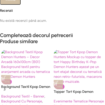
Recenzii
Nu există recenzii până acum.
Completează decorul petrecerii
Produse similare
-37%
Background Textil Kpop Demon
-48%
Hunters – Decor Arcadă
Topper Tort Kpop Demon
Background Textil - Banner
,
160x100cm (B01)
Hunters – Decor Petrecere
Background Cu Personaje
,
Evenimente Tematice Personaje
Model 2 (14x13cm)