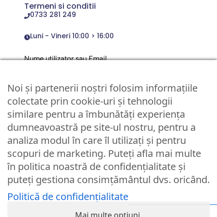
Termeni si conditii
0733 281 249
Luni - Vineri 10:00 > 16:00
Nume utilizator sau Email
Noi și partenerii noștri folosim informațiile
Parola
colectate prin cookie-uri și tehnologii
similare pentru a îmbunătăți experiența
dumneavoastră pe site-ul nostru, pentru a
Remember Me
analiza modul în care îl utilizați și pentru
scopuri de marketing. Puteți afla mai multe
Logare
în politica noastră de confidențialitate și
puteți gestiona consimțământul dvs. oricând.
Lost your password?
Politică de confidențialitate
© Partybaloane.ro - Toate drepturile rezervate. ™
Mai multe opțiuni