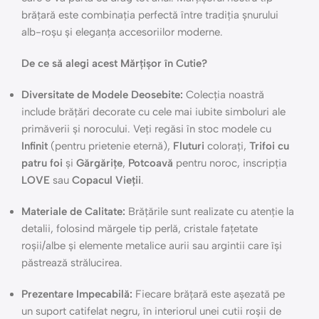
brățară este combinația perfectă între tradiția șnurului
alb-roșu și eleganța accesoriilor moderne.
De ce să alegi acest Mărțișor în Cutie?
Diversitate de Modele Deosebite:
Colecția noastră
include brățări decorate cu cele mai iubite simboluri ale
primăverii și norocului. Veți regăsi în stoc modele cu
Infinit
(pentru prietenie eternă),
Fluturi
colorați,
Trifoi cu
patru foi
și
Gărgărițe
,
Potcoavă
pentru noroc, inscripția
LOVE
sau
Copacul Vieții
.
Materiale de Calitate:
Brățările sunt realizate cu atenție la
detalii, folosind mărgele tip perlă, cristale fațetate
roșii/albe și elemente metalice aurii sau argintii care își
păstrează strălucirea.
Prezentare Impecabilă:
Fiecare brățară este așezată pe
un suport catifelat negru, în interiorul unei cutii roșii de