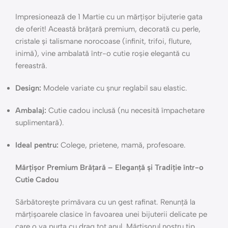
Impresionează de 1 Martie cu un mărțișor bijuterie gata
de oferit! Această brățară premium, decorată cu perle,
cristale și talismane norocoase (infinit, trifoi, fluture,
inimă), vine ambalată într-o cutie roșie elegantă cu
fereastră.
Design:
Modele variate cu șnur reglabil sau elastic.
Ambalaj:
Cutie cadou inclusă (nu necesită împachetare
suplimentară).
Ideal pentru:
Colege, prietene, mamă, profesoare.
Mărțișor Premium Brățară – Eleganță și Tradiție într-o
Cutie Cadou
Sărbătorește primăvara cu un gest rafinat. Renunță la
mărțișoarele clasice în favoarea unei bijuterii delicate pe
care o va purta cu drag tot anul. Mărțișorul nostru tip