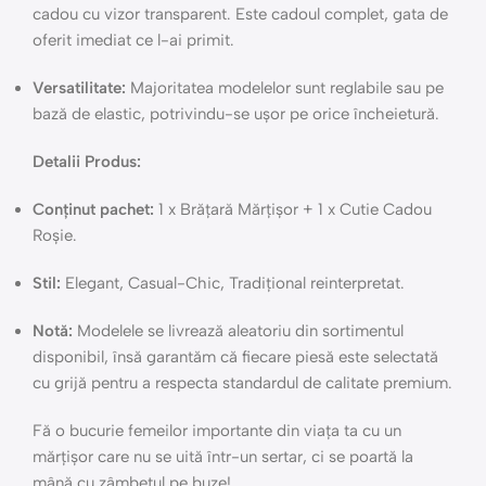
cadou cu vizor transparent. Este cadoul complet, gata de
oferit imediat ce l-ai primit.
Versatilitate:
Majoritatea modelelor sunt reglabile sau pe
bază de elastic, potrivindu-se ușor pe orice încheietură.
Detalii Produs:
Conținut pachet:
1 x Brățară Mărțișor + 1 x Cutie Cadou
Roșie.
Stil:
Elegant, Casual-Chic, Tradițional reinterpretat.
Notă:
Modelele se livrează aleatoriu din sortimentul
disponibil, însă garantăm că fiecare piesă este selectată
cu grijă pentru a respecta standardul de calitate premium.
Fă o bucurie femeilor importante din viața ta cu un
mărțișor care nu se uită într-un sertar, ci se poartă la
mână cu zâmbetul pe buze!