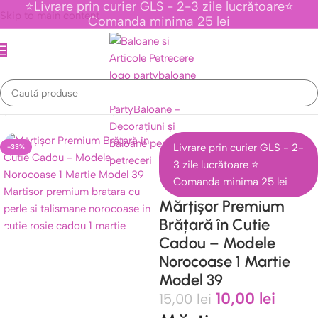
⭐Livrare prin curier GLS - 2-3 zile lucrătoare⭐
Skip to main content
Comanda minima 25 lei
ișoare Deosebite Colecția Elogiu Primăverii
/
Martisoare Tip Bratara
Livrare prin curier GLS - 2-
-33%
3 zile lucrătoare ⭐
Comanda minima 25 lei
Mărțișor Premium
Brățară în Cutie
Cadou – Modele
Norocoase 1 Martie
Model 39
10,00
lei
15,00
lei