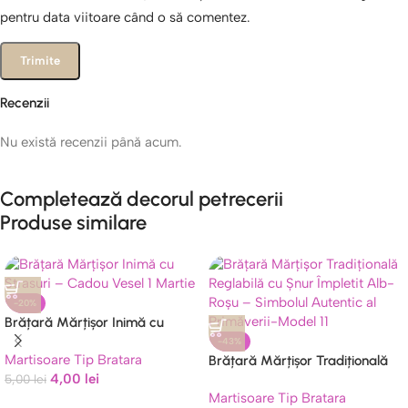
pentru data viitoare când o să comentez.
Recenzii
Nu există recenzii până acum.
Completează decorul petrecerii
Produse similare
-20%
Brățară Mărțișor Inimă cu
Strasuri – Cadou Vesel 1 Martie
-43%
Martisoare Tip Bratara
Brățară Mărțișor Tradițională
4,00
lei
5,00
lei
Reglabilă cu Șnur Împletit Alb-
Martisoare Tip Bratara
Roșu – Simbolul Autentic al