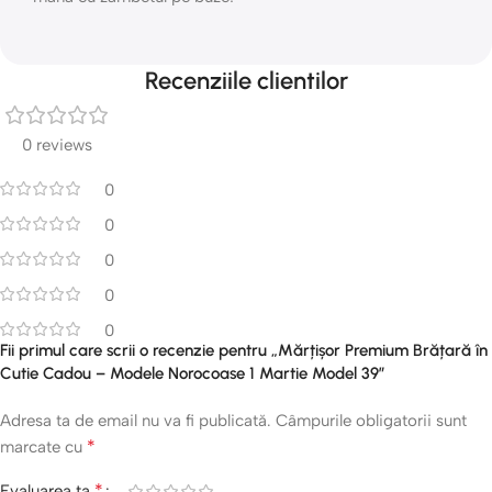
Recenziile clientilor
0 reviews
0
0
0
0
0
Fii primul care scrii o recenzie pentru „Mărțișor Premium Brățară în
Cutie Cadou – Modele Norocoase 1 Martie Model 39”
Adresa ta de email nu va fi publicată.
Câmpurile obligatorii sunt
*
marcate cu
*
Evaluarea ta