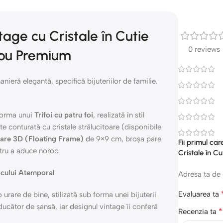
tage cu Cristale în Cutie
0 reviews
dou Premium
anieră elegantă, specifică bijuteriilor de familie.
forma unui
Trifoi cu patru foi
, realizată în stil
ste conturată cu cristale strălucitoare (disponibile
oare 3D (Floating Frame)
de 9×9 cm, broșa pare
Fii primul ca
ntru a aduce noroc.
Cristale în 
ocului Atemporal
Adresa ta de 
Evaluarea ta
urare de bine, stilizată sub forma unei bijuterii
aducător de șansă, iar designul vintage îi conferă
*
Recenzia ta