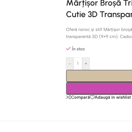
Mărțișor Broșă Tri
Cutie 3D Transpa
Oferă noroc și stil! Mărțișor broșă 
transparentă 3D (9×9 cm). Cadou
În stoc
-
+
Compară
Adaugă în wishlist