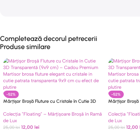
Completează decorul petrecerii
Produse similare
-52%
-52%
Mărțișor Broșă Fluture cu Cristale în Cutie 3D
Mărțișor Broșă 
Transparentă (9×9 cm) – Cadou Premium
Transparentă 
Colecția "Floating" – Mărțișoare Broșă în Ramă
Colecția "Floa
Model 23
Model 29
de Lux
de Lux
12,00
lei
12,00
25,00
lei
25,00
lei