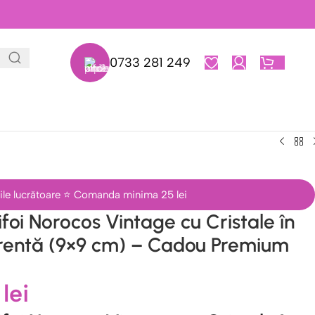
0733 281 249
0,00
L
 zile lucrătoare ⭐ Comanda minima 25 lei
foi Norocos Vintage cu Cristale în
rentă (9×9 cm) – Cadou Premium
0
lei