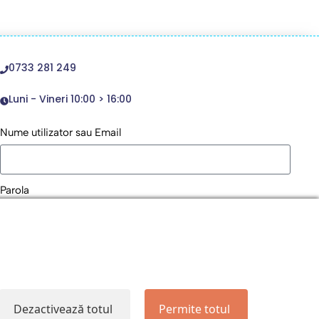
0733 281 249
Luni - Vineri 10:00 > 16:00
Nume utilizator sau Email
Parola
Remember Me
Logare
Dezactivează totul
Permite totul
Lost your password?