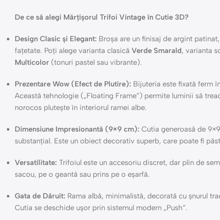
De ce să alegi Mărțișorul Trifoi Vintage în Cutie 3D?
Design Clasic și Elegant:
Broșa are un finisaj de argint patinat, 
fațetate. Poți alege varianta clasică
Verde Smarald
, varianta 
Multicolor
(tonuri pastel sau vibrante).
Prezentare Wow (Efect de Plutire):
Bijuteria este fixată ferm 
Această tehnologie („Floating Frame”) permite luminii să treacă
norocos plutește în interiorul ramei albe.
Dimensiune Impresionantă (9×9 cm):
Cutia generoasă de 9×9 
substanțial. Este un obiect decorativ superb, care poate fi păs
Versatilitate:
Trifoiul este un accesoriu discret, dar plin de sem
sacou, pe o geantă sau prins pe o eșarfă.
Gata de Dăruit:
Rama albă, minimalistă, decorată cu șnurul trad
Cutia se deschide ușor prin sistemul modern „Push”.