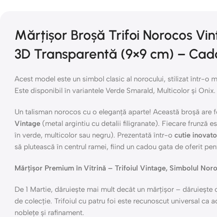
Mărțișor Broșă Trifoi Norocos Vin
3D Transparentă (9×9 cm) – Ca
Acest model este un simbol clasic al norocului, stilizat într-o m
Este disponibil în variantele Verde Smarald, Multicolor și Onix.
Un talisman norocos cu o eleganță aparte! Această broșă are 
Vintage
(metal argintiu cu detalii filigranate). Fiecare frunză e
în verde, multicolor sau negru). Prezentată într-o
cutie inovat
să plutească în centrul ramei, fiind un cadou gata de oferit pe
Mărțișor Premium în Vitrină – Trifoiul Vintage, Simbolul Nor
De 1 Martie, dăruiește mai mult decât un mărțișor – dăruiește o 
de colecție. Trifoiul cu patru foi este recunoscut universal ca 
noblețe și rafinament.