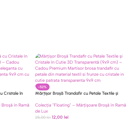
-52%
 Cristale în
Mărțișor Broșă Trandafir cu Petale Textile și
) – Cadou
Cristale în Cutie 3D Transparentă (9×9 cm) –
e Broșă în Ramă
Colecția "Floating" – Mărțișoare Broșă în Ramă
Cadou Premium Model 35
de Lux
12,00
lei
25,00
lei