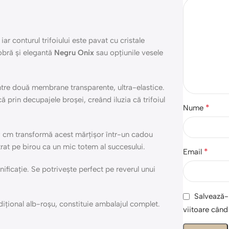
iar conturul trifoiului este pavat cu cristale
sobră și elegantă
Negru Onix
sau opțiunile vesele
între două membrane transparente, ultra-elastice.
 prin decupajele broșei, creând iluzia că trifoiul
*
Nume
cm transformă acest mărțișor într-un cadou
trat pe birou ca un mic totem al succesului.
*
Email
nificație. Se potrivește perfect pe reverul unui
Salvează-m
ițional alb-roșu, constituie ambalajul complet.
viitoare cân