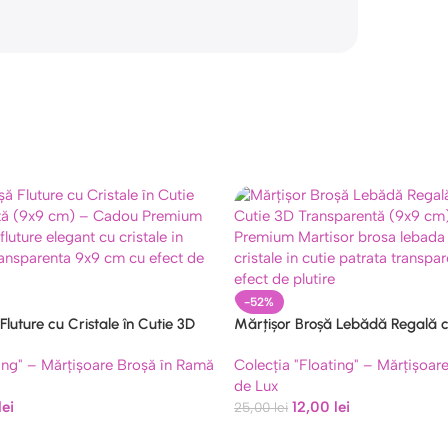
-52%
Fluture cu Cristale în Cutie 3D
Mărțișor Broșă Lebădă Regală cu
(9×9 cm) – Cadou Premium
Cutie 3D Transparentă (9×9 cm
ting" – Mărțișoare Broșă în Ramă
Colecția "Floating" – Mărțișoar
Premium Model 8
de Lux
lei
12,00
lei
25,00
lei