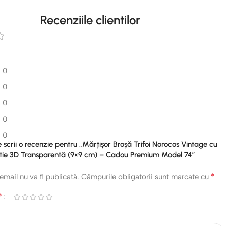
Recenziile clientilor
0
0
0
0
0
re scrii o recenzie pentru „Mărțișor Broșă Trifoi Norocos Vintage cu
Cutie 3D Transparentă (9×9 cm) – Cadou Premium Model 74”
*
email nu va fi publicată.
Câmpurile obligatorii sunt marcate cu
*