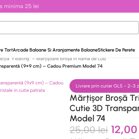
a minima 25 lei
e Tort
Arcade Baloane Si Aranjamente Baloane
Stickere De Perete
ecția "Floating" – Mărțișoare Broșă în Ramă de Lux
/
Transparentă (9×9 cm) – Cadou Premium Model 74
Livrare prin curier GLS - 2-3
Mărțișor Broșă Tri
Cutie 3D Transpa
Model 74
12,0
25,00
lei