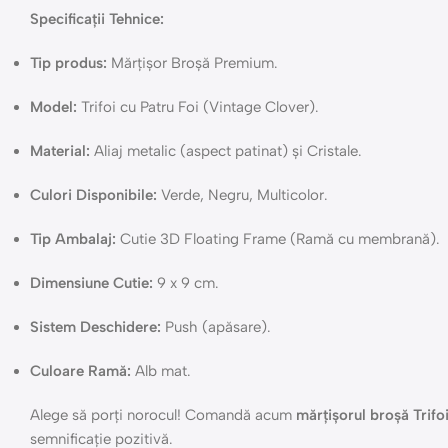
Specificații Tehnice:
Tip produs:
Mărțișor Broșă Premium.
Model:
Trifoi cu Patru Foi (Vintage Clover).
Material:
Aliaj metalic (aspect patinat) și Cristale.
Culori Disponibile:
Verde, Negru, Multicolor.
Tip Ambalaj:
Cutie 3D Floating Frame (Ramă cu membrană).
Dimensiune Cutie:
9 x 9 cm.
Sistem Deschidere:
Push (apăsare).
Culoare Ramă:
Alb mat.
Alege să porți norocul! Comandă acum
mărțișorul broșă Trifo
semnificație pozitivă.