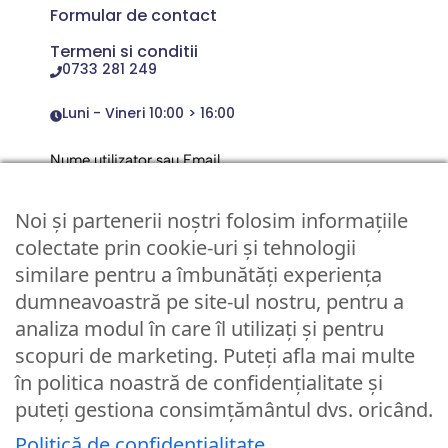
Formular de contact
Termeni si conditii
0733 281 249
Luni - Vineri 10:00 > 16:00
Nume utilizator sau Email
Noi și partenerii noștri folosim informațiile
Parola
colectate prin cookie-uri și tehnologii
similare pentru a îmbunătăți experiența
dumneavoastră pe site-ul nostru, pentru a
Remember Me
analiza modul în care îl utilizați și pentru
scopuri de marketing. Puteți afla mai multe
Logare
în politica noastră de confidențialitate și
puteți gestiona consimțământul dvs. oricând.
Lost your password?
Politică de confidențialitate