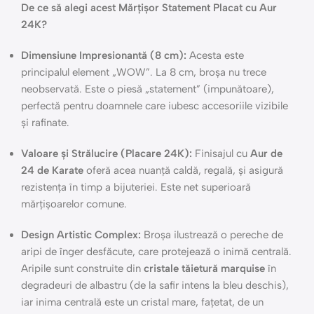
De ce să alegi acest Mărțișor Statement Placat cu Aur
24K?
Dimensiune Impresionantă (8 cm):
Acesta este
principalul element „WOW”. La 8 cm, broșa nu trece
neobservată. Este o piesă „statement” (impunătoare),
perfectă pentru doamnele care iubesc accesoriile vizibile
și rafinate.
Valoare și Strălucire (Placare 24K):
Finisajul cu
Aur de
24 de Karate
oferă acea nuanță caldă, regală, și asigură
rezistența în timp a bijuteriei. Este net superioară
mărțișoarelor comune.
Design Artistic Complex:
Broșa ilustrează o pereche de
aripi de înger desfăcute, care protejează o inimă centrală.
Aripile sunt construite din
cristale tăietură marquise
în
degradeuri de albastru (de la safir intens la bleu deschis),
iar inima centrală este un cristal mare, fațetat, de un