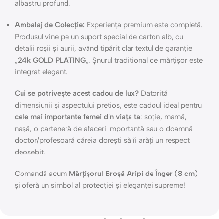
albastru profund.
Ambalaj de Colecție:
Experiența premium este completă.
Produsul vine pe un suport special de carton alb, cu
detalii roșii și aurii, având tipărit clar textul de garanție
„
24k GOLD PLATING
„. Șnurul tradițional de mărțișor este
integrat elegant.
Cui se potrivește acest cadou de lux?
Datorită
dimensiunii și aspectului prețios, este cadoul ideal pentru
cele mai importante femei din viața ta
: soție, mamă,
nașă, o parteneră de afaceri importantă sau o doamnă
doctor/profesoară căreia dorești să îi arăți un respect
deosebit.
Comandă acum
Mărțișorul Broșă Aripi de Înger (8 cm)
și oferă un simbol al protecției și eleganței supreme!