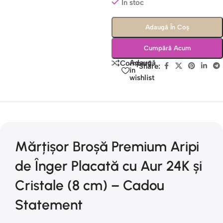
În stoc
Adaugă În Coș
Cumpără Acum
Adaugă
Compară
Share:
în
wishlist
Mărțișor Broșă Premium Aripi
de Înger Placată cu Aur 24K și
Cristale (8 cm) – Cadou
Statement