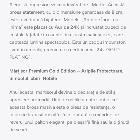
Alege să impresionezi cu adevărat de 1 Martie! Această
broșă statement
, cu o dimensiune generoasă de
8 cm
,
este o veritabilă bijuterie. Modelul „Aripi de Înger cu
Inimă” este
placat cu Aur de 24K
și încrustat cu zeci de
cristale fațetate în nuanțe de albastru safir și bleu, care
captează lumina spectaculos. Este un cadou impunător,
livrat în ambalaj premium cu certificarea „24k GOLD
PLATING”.
Mărțișor Premium Gold Edition – Aripile Protectoare,
Simbolul Iubirii Nobile
Anul acesta, mărțișorul devine o declarație de stil și
apreciere profundă. Uită de micile atenții simbolice;
această broșă masivă este o piesă de rezistență, o
bijuterie luxoasă menită să fie purtată cu mândrie pe
reverul unui palton elegant, pe o eșarfă fină sau la o ținută
de seară.