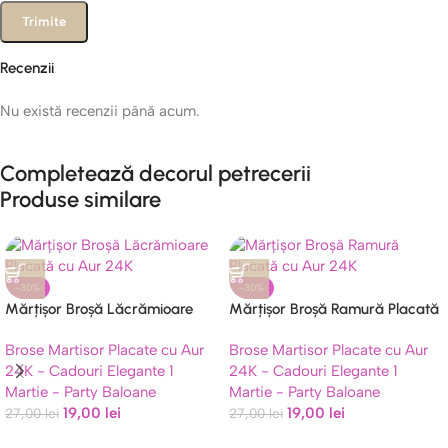
Recenzii
Nu există recenzii până acum.
Completează decorul petrecerii
Produse similare
-30%
-30%
Mărțișor Broșă Lăcrămioare
Mărțișor Broșă Ramură Placată
Placată cu Aur 24K, Email
cu Aur 24K, Cristale Mov
Brose Martisor Placate cu Aur
Brose Martisor Placate cu Aur
Verde și Perle (5.5 cm) în Cutie
Marquise și Accente Albe (6
24K - Cadouri Elegante 1
24K - Cadouri Elegante 1
Premium
cm) în Cutie Premium
Martie - Party Baloane
Martie - Party Baloane
19,00
lei
19,00
lei
27,00
lei
27,00
lei