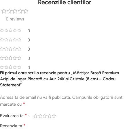
Recenziile clientilor
0 reviews
0
0
0
0
0
Fii primul care scrii o recenzie pentru „Mărțișor Broșă Premium
Aripi de Înger Placată cu Aur 24K și Cristale (8 cm) – Cadou
Statement”
Adresa ta de email nu va fi publicată.
Câmpurile obligatorii sunt
*
marcate cu
*
Evaluarea ta
*
Recenzia ta