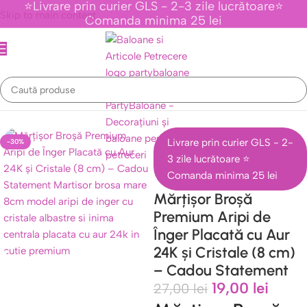
⭐Livrare prin curier GLS - 2-3 zile lucrătoare⭐
Skip to main content
Comanda minima 25 lei
sor Placate cu Aur 24K - Cadouri Elegante 1 Martie - Party Baloane
Livrare prin curier GLS - 2-
-30%
3 zile lucrătoare ⭐
Comanda minima 25 lei
Mărțișor Broșă
Premium Aripi de
Înger Placată cu Aur
24K și Cristale (8 cm)
– Cadou Statement
19,00
lei
27,00
lei