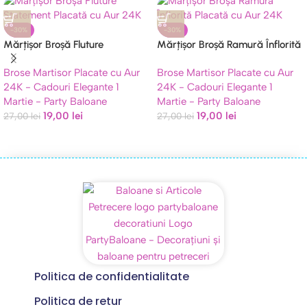
-30%
-30%
Mărțișor Broșă Fluture
Mărțișor Broșă Ramură Înflorită
Statement Placată cu Aur 24K,
Placată cu Aur 24K, Cristale,
Brose Martisor Placate cu Aur
Brose Martisor Placate cu Aur
Cristale și Clopoței (6 cm) în
Email Verde și Perlă (6 cm) în
24K - Cadouri Elegante 1
24K - Cadouri Elegante 1
Cutie Premium
Cutie Premium
Martie - Party Baloane
Martie - Party Baloane
19,00
lei
19,00
lei
27,00
lei
27,00
lei
Politica de confidentialitate
Politica de retur