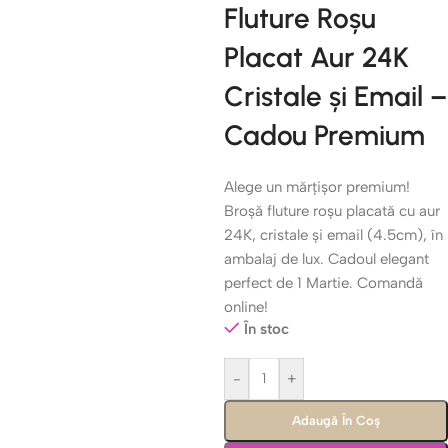
Fluture Roșu
Placat Aur 24K
Cristale și Email –
Cadou Premium
Alege un mărțișor premium!
Broșă fluture roșu placată cu aur
24K, cristale și email (4.5cm), în
ambalaj de lux. Cadoul elegant
perfect de 1 Martie. Comandă
online!
În stoc
-
+
Adaugă În Coș