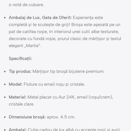
o notă de culoare.
Ambalaj de Lux, Gata de Oferit:
Experiența este
completă și te scutește de griji! Broșa este așezată pe un
pat de catifea roșie, în interiorul unei cutii albe texturate,
decorate cu fundă roșie, șnurul clasic de mărțișor și textul
elegant „Martie”.
Specificații:
Tip produs:
Mărțișor tip broșă bijuterie premium.
Model:
Fluture cu email roșu și cristale.
Material:
Metal placat cu Aur 24K, email (roșu/crem),
cristale clare.
Dimensiune broșă:
aprox. 4.5 cm.
Ambalaj:
Cutie cadou de lux albă cu accente roșii și aurii,