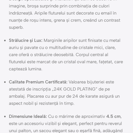
imagine, broșa surprinde prin combinația de culori
îndrăzneață. Aripile fluturelui sunt decorate cu email în
nuanțe de roșu intens, grena și crem, creând un contrast
superb.
Strălucire și Lux:
Marginile aripilor sunt finisate cu metal
auriu și pavate cu o multitudine de cristale mici, clare,
care oferă o strălucire deosebită. Corpul central al
fluturelui este marcat de un cristal oval mare, fațetat, care
captează lumina.
Calitate Premium Certificată:
Valoarea bijuteriei este
atestată de inscripția „24K GOLD PLATING” de pe
ambalaj. Placarea cu aur pur de 24 de karate asigură un
aspect nobil și rezistență în timp.
Dimensiune Ideală:
Cu o mărime de aproximativ
4.5 cm
,
este un accesoriu vizibil și elegant, perfect pentru reverul
unui palton, un sacou elegant sau o eșarfă fină, adăugând