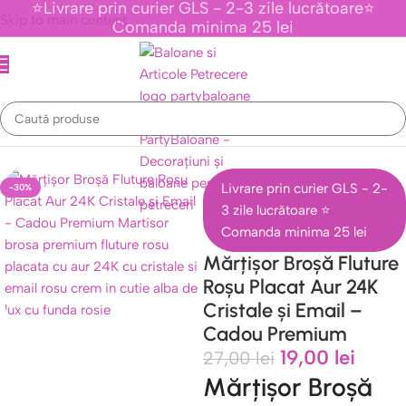
⭐Livrare prin curier GLS - 2-3 zile lucrătoare⭐
Skip to main content
Comanda minima 25 lei
sor Placate cu Aur 24K - Cadouri Elegante 1 Martie - Party Baloane
Livrare prin curier GLS - 2-
-30%
3 zile lucrătoare ⭐
Comanda minima 25 lei
Mărțișor Broșă Fluture
Roșu Placat Aur 24K
Cristale și Email –
Cadou Premium
19,00
lei
27,00
lei
Mărțișor Broșă