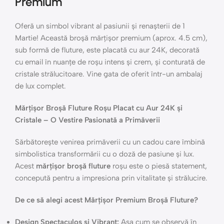
Premium
Oferă un simbol vibrant al pasiunii și renașterii de 1
Martie! Această broșă mărțișor premium (aprox. 4.5 cm),
sub formă de fluture, este placată cu aur 24K, decorată
cu email în nuanțe de roșu intens și crem, și conturată de
cristale strălucitoare. Vine gata de oferit într-un ambalaj
de lux complet.
Mărțișor Broșă Fluture Roșu Placat cu Aur 24K și
Cristale – O Vestire Pasionată a Primăverii
Sărbătorește venirea primăverii cu un cadou care îmbină
simbolistica transformării cu o doză de pasiune și lux.
Acest
mărțișor broșă fluture
roșu este o piesă statement,
concepută pentru a impresiona prin vitalitate și strălucire.
De ce să alegi acest Mărțișor Premium Broșă Fluture?
Design Spectaculos și Vibrant:
Așa cum se observă în