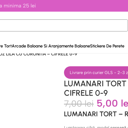
a minima 25 lei
e Tort
Arcade Baloane Si Aranjamente Baloane
Stickere De Perete
Z LILA CU CORONITA – CIFRELE 0-9
Livrare prin curier GLS - 2-3
LUMANARI TORT 
CIFRELE 0-9
5,00
le
7,00
lei
LUMANARI TORT – R
Lumânarea cifră, model
coroană 