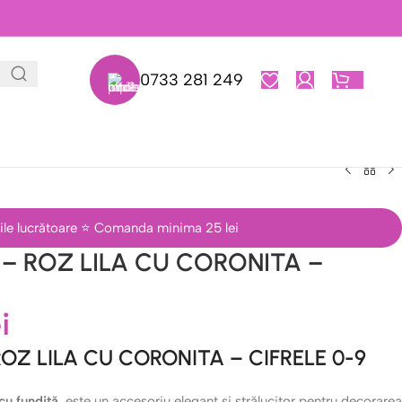
0733 281 249
0,00
L
 zile lucrătoare ⭐ Comanda minima 25 lei
– ROZ LILA CU CORONITA –
i
OZ LILA CU CORONITA – CIFRELE 0-9
cu fundiță
, este un accesoriu elegant și strălucitor pentru decorarea