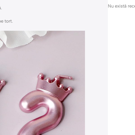
Nu există re
ă.
e tort.