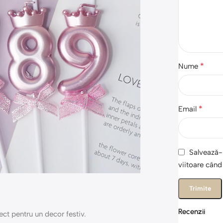
*
Nume
*
Email
Salvează-m
viitoare cân
Recenzii
fect pentru un decor festiv.