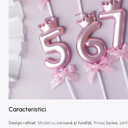
Caracteristici
Design rafinat
: Model cu
coroană și fundiță
, finisaj
lucios
, per