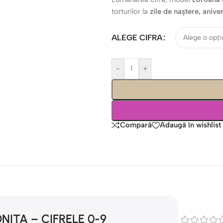
torturilor la
zile de naștere, anive
ALEGE CIFRA
-
+
Compară
Adaugă în wishlist
ITA – CIFRELE 0-9