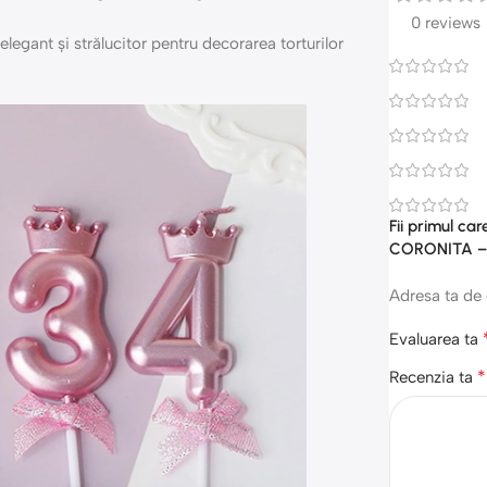
0 reviews
elegant și strălucitor pentru decorarea torturilor
Fii primul c
CORONITA – 
Adresa ta de 
Evaluarea ta
*
Recenzia ta