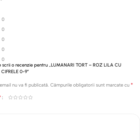
0
0
0
0
0
are scrii o recenzie pentru „LUMANARI TORT – ROZ LILA CU
CIFRELE 0-9”
*
email nu va fi publicată.
Câmpurile obligatorii sunt marcate cu
*