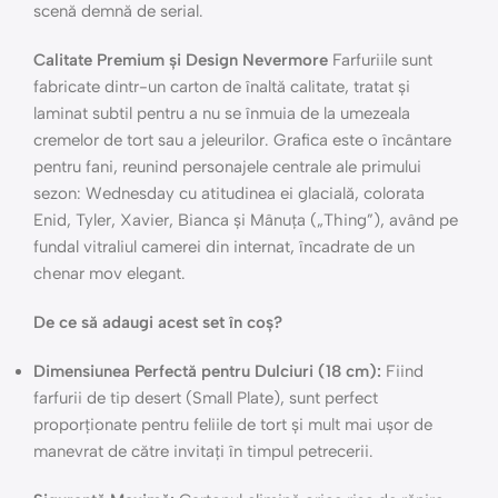
scenă demnă de serial.
Calitate Premium și Design Nevermore
Farfuriile sunt
fabricate dintr-un carton de înaltă calitate, tratat și
laminat subtil pentru a nu se înmuia de la umezeala
cremelor de tort sau a jeleurilor. Grafica este o încântare
pentru fani, reunind personajele centrale ale primului
sezon: Wednesday cu atitudinea ei glacială, colorata
Enid, Tyler, Xavier, Bianca și Mânuța („Thing”), având pe
fundal vitraliul camerei din internat, încadrate de un
chenar mov elegant.
De ce să adaugi acest set în coș?
Dimensiunea Perfectă pentru Dulciuri (18 cm):
Fiind
farfurii de tip desert (Small Plate), sunt perfect
proporționate pentru feliile de tort și mult mai ușor de
manevrat de către invitați în timpul petrecerii.