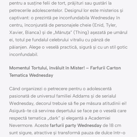
pentru a susține felii de tort, prăjituri sau gustări la
petrecerile adolescentelor. Designul lor este misterios și
captivant: o prezintă pe inconfundabila Wednesday în
centru, înconjurată de personajele cheie (Enid, Tyler,
Xavier, Bianca) și de „Mânuța” (Thing) așezată pe umărul
ei, totul pe fundalul celebrului vitraliu cu pânză de
păianjen. Alege o veselă practică, sigură și cu un stil gotic
inconfundabil.
Momentul Tortului, învăluit în Mister! – Farfurii Carton
Tematica Wednesday
Când organizezi o petrecere pentru o adolescentă
pasionată de universul familiei Addams și de serialul
Wednesday, decorul trebuie să fie pe măsura atitudinii ei!
Asigură-te că servirea deșertului se face pe o veselă care
respectă tematica „dark” și elegantă a Academiei
Nevermore. Aceste
farfurii party Wednesday
de 18 cm
sunt sigure, atractive și transformă pauza de dulce într-o