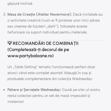
glazură închisă.
Masa de Creație (Atelier Nevermore):
Dacă invitatele au
o activitate creativă (cum ar fi pictarea unor mici pânze
sau crearea de bijuterii „dark”), folosește aceste
farfurioare ca suport individual pentru materiale.
💡 RECOMANDĂRI DE COMBINAȚII
(Completează-ți decorul de pe
www.partybaloane.ro)
Un „Table Setting” tematic funcționează perfect doar
atunci când este complet asortat! Adaugă în coș și
produsele complementare din colecția Wednesday:
Pahare și Șervețele Wednesday:
Caută pe site-ul nostru
restul colecției pentru un set de masă impecabil și
misterios!