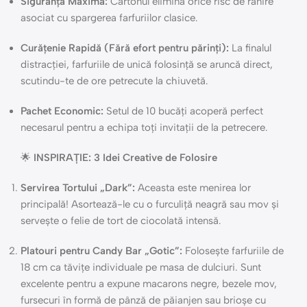
Siguranță Maximă:
Cartonul elimină orice risc de rănire
asociat cu spargerea farfuriilor clasice.
Curățenie Rapidă (Fără efort pentru părinți):
La finalul
distracției, farfuriile de unică folosință se aruncă direct,
scutindu-te de ore petrecute la chiuvetă.
Pachet Economic:
Setul de 10 bucăți acoperă perfect
necesarul pentru a echipa toți invitații de la petrecere.
🌟
INSPIRAȚIE: 3 Idei Creative de Folosire
Servirea Tortului „Dark”:
Aceasta este menirea lor
principală! Asortează-le cu o furculiță neagră sau mov și
servește o felie de tort de ciocolată intensă.
Platouri pentru Candy Bar „Gotic”:
Folosește farfuriile de
18 cm ca tăvițe individuale pe masa de dulciuri. Sunt
excelente pentru a expune macarons negre, bezele mov,
fursecuri în formă de pânză de păianjen sau brioșe cu