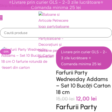
⭐Livrare prin curier GLS - 2-3 zile lucrătoare⭐
Skip to main content
Comanda minima 25 lei
nte Tematice Personaje Din Desene Animate
/
Colectia Wednesday
Livrare prin curier GLS - 2-
-20%
3 zile lucrătoare ⭐
Comanda minima 25 lei
Farfurii Party
Wednesday Addams
– Set 10 Bucăți Carton
18 cm
12,00
lei
15,00
lei
Farfurii Party