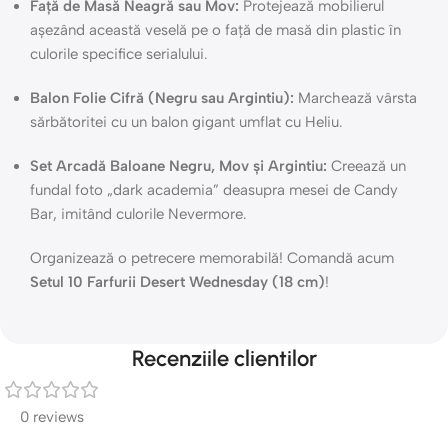
Față de Masă Neagră sau Mov:
Protejează mobilierul
așezând această veselă pe o față de masă din plastic în
culorile specifice serialului.
Balon Folie Cifră (Negru sau Argintiu):
Marchează vârsta
sărbătoritei cu un balon gigant umflat cu Heliu.
Set Arcadă Baloane Negru, Mov și Argintiu:
Creează un
fundal foto „dark academia” deasupra mesei de Candy
Bar, imitând culorile Nevermore.
Organizează o petrecere memorabilă! Comandă acum
Setul 10 Farfurii Desert Wednesday (18 cm)
!
Recenziile clientilor
0 reviews