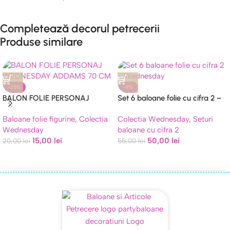
Completează decorul petrecerii
Produse similare
-25%
-9%
BALON FOLIE PERSONAJ
Set 6 baloane folie cu cifra 2 –
WEDNESDAY ADDAMS 70 CM
Wednesday
Baloane folie figurine
,
Colectia
Colectia Wednesday
,
Seturi
Wednesday
baloane cu cifra 2
15,00
lei
50,00
lei
20,00
lei
55,00
lei