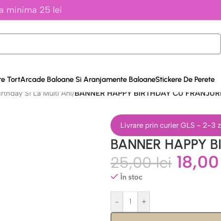
a minima 25 lei
e Tort
Arcade Baloane Si Aranjamente Baloane
Stickere De Perete
thday Si La Multi Ani
/
BANNER HAPPY BIRTHDAY CU FRANJURI
Livrare prin curier GLS - 2-3
BANNER HAPPY BI
18,0
25,00
lei
În stoc
-
+