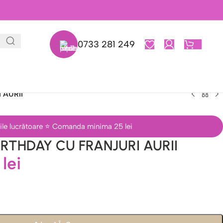
0733 281 249
0,00
L
 AURII
 zile lucrătoare ⭐ Comanda minima 25 lei
RTHDAY CU FRANJURI AURII
0
lei