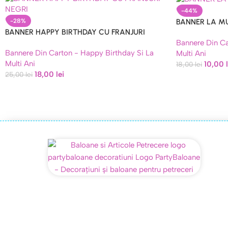
-44%
BANNER LA MU
-28%
BANNER HAPPY BIRTHDAY CU FRANJURI
Bannere Din Ca
NEGRI
Bannere Din Carton - Happy Birthday Si La
Multi Ani
Multi Ani
10,00
18,00
lei
18,00
lei
25,00
lei