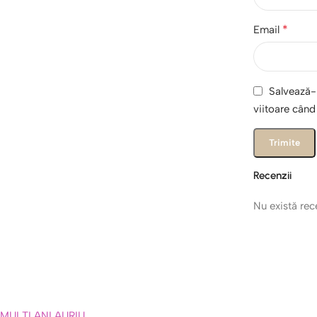
*
Email
Salvează-m
viitoare cân
Recenzii
Nu există re