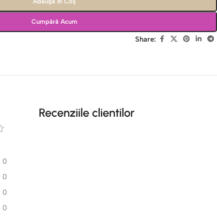
Adaugă În Coș
Cumpără Acum
Share:
Recenziile clientilor
0
0
0
0