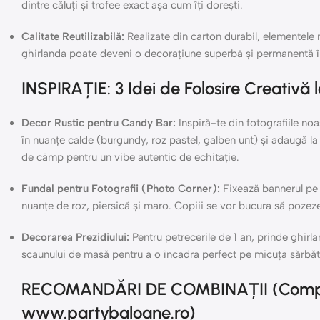
dintre căluți și trofee exact așa cum îți dorești.
Calitate Reutilizabilă:
Realizate din carton durabil, elementele
ghirlanda poate deveni o decorațiune superbă și permanentă în
INSPIRAȚIE: 3 Idei de Folosire Creativă l
Decor Rustic pentru Candy Bar:
Inspiră-te din fotografiile no
în nuanțe calde (burgundy, roz pastel, galben unt) și adaugă la
de câmp pentru un vibe autentic de echitație.
Fundal pentru Fotografii (Photo Corner):
Fixează bannerul pe 
nuanțe de roz, piersică și maro. Copiii se vor bucura să pozeze
Decorarea Prezidiului:
Pentru petrecerile de 1 an, prinde ghir
scaunului de masă pentru a o încadra perfect pe micuța sărbători
RECOMANDĂRI DE COMBINAȚII (Comple
www.partybaloane.ro)