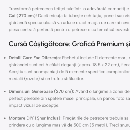
Transformă petrecerea fetiței tale într-o adevărată competiție
Cai (270 cm)
! Dacă micuța ta iubește echitația, poneii sau vis
ghirlandă spectaculoasă va aduce exact magia de care ai nevoie
piesa centrală perfectă pentru o petrecere cu tematică ecvestr
Cursă Câștigătoare: Grafică Premium ș
Detalii Care Fac Diferența:
Pachetul include 11 elemente mari, 
ghirlandei sunt cei 6 căluți eleganți (aprox. 18.5 x 22 cm), fiec
Aceștia sunt acompaniați de 5 elemente specifice campionilor 
medalii (rozete) și un trofeu strălucitor.
Dimensiuni Generoase (270 cm):
Având o lungime a zonei dec
perfect peretele din spatele mesei principale, un panou foto sa
impact vizual de excepție.
Montare DIY (Șnur Inclus):
Pregătirile de petrecere trebuie să 
prindere cu o lungime masivă de 500 cm (5 metri). Treci șnurul p