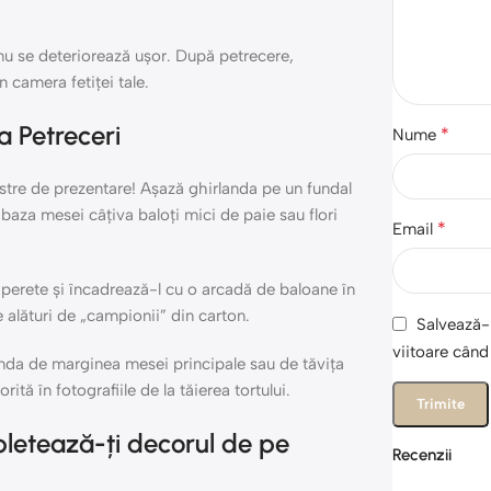
 nu se deteriorează ușor. După petrecere,
 camera fetiței tale.
a Petreceri
*
Nume
astre de prezentare! Așază ghirlanda pe un fundal
 baza mesei câțiva baloți mici de paie sau flori
*
Email
perete și încadrează-l cu o arcadă de baloane în
 alături de „campionii” din carton.
Salvează-m
viitoare cân
landa de marginea mesei principale sau de tăvița
tă în fotografiile de la tăierea tortului.
tează-ți decorul de pe
Recenzii