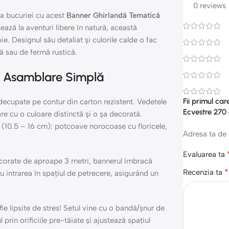
0 reviews
 a bucuriei cu acest
Banner Ghirlandă Tematică
ează la aventuri libere în natură, această
. Designul său detaliat și culorile calde o fac
ă sau de fermă rustică.
i Asamblare Simplă
Fii primul ca
decupate pe contur din carton rezistent. Vedetele
Ecvestre 270
are cu o culoare distinctă și o șa decorată.
(10.5 – 16 cm): potcoave norocoase cu floricele,
Adresa ta de 
Evaluarea ta
orate de aproape 3 metri, bannerul îmbracă
*
Recenzia ta
u intrarea în spațiul de petrecere, asigurând un
fie lipsite de stres! Setul vine cu o bandă/șnur de
rin orificiile pre-tăiate și ajustează spațiul