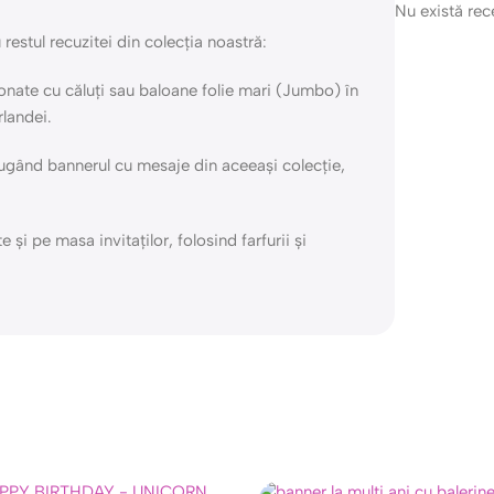
Nu există re
estul recuzitei din colecția noastră:
nate cu căluți sau baloane folie mari (Jumbo) în
rlandei.
gând bannerul cu mesaje din aceeași colecție,
și pe masa invitaților, folosind farfurii și