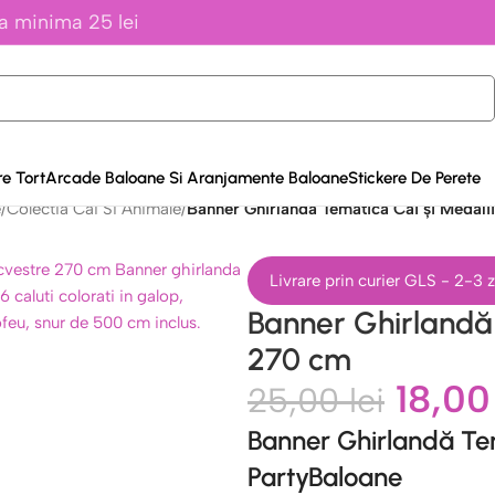
a minima 25 lei
e Tort
Arcade Baloane Si Aranjamente Baloane
Stickere De Perete
e
/
Colectia Cai Si Animale
/
Banner Ghirlandă Tematică Cai și Medali
Livrare prin curier GLS - 2-3
Banner Ghirlandă 
270 cm
18,0
25,00
lei
Banner Ghirlandă Tem
PartyBaloane