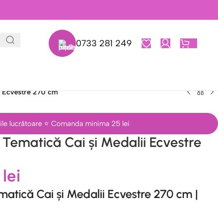
0733 281 249
0,00
L
i Ecvestre 270 cm
 zile lucrătoare ⭐ Comanda minima 25 lei
Tematică Cai și Medalii Ecvestre
0
lei
atică Cai și Medalii Ecvestre 270 cm
|