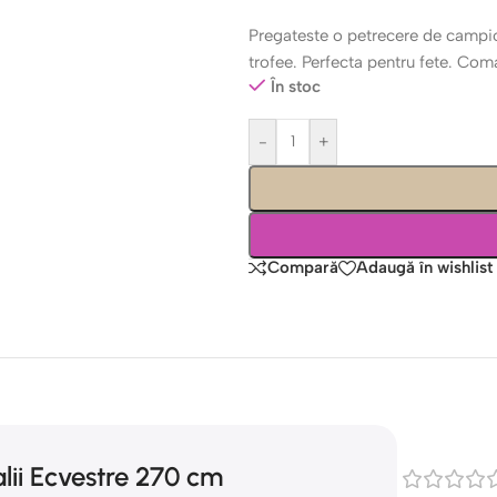
Pregateste o petrecere de campio
trofee. Perfecta pentru fete. Co
În stoc
-
+
Compară
Adaugă în wishlist
lii Ecvestre 270 cm