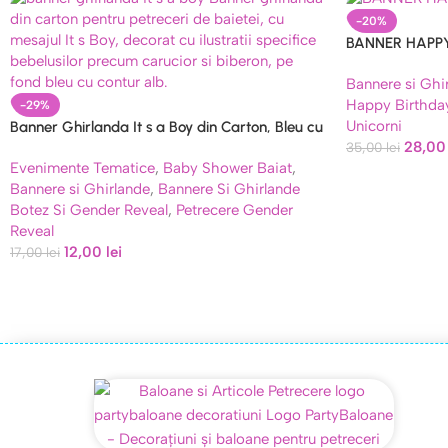
-20%
BANNER HAPPY
CURCUBEU
Bannere si Ghi
Happy Birthda
-29%
Unicorni
Banner Ghirlanda It s a Boy din Carton, Bleu cu
28,0
Imprimeu, 4.5 Metri
35,00
lei
Evenimente Tematice
,
Baby Shower Baiat
,
Bannere si Ghirlande
,
Bannere Si Ghirlande
Botez Si Gender Reveal
,
Petrecere Gender
Reveal
12,00
lei
17,00
lei