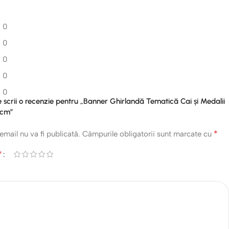
0
0
0
0
0
re scrii o recenzie pentru „Banner Ghirlandă Tematică Cai și Medalii
 cm”
*
email nu va fi publicată.
Câmpurile obligatorii sunt marcate cu
*