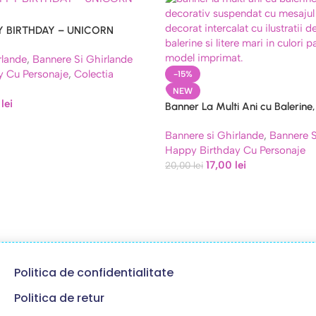
 BIRTHDAY – UNICORN
rlande
,
Bannere Si Ghirlande
y Cu Personaje
,
Colectia
-15%
NEW
0
lei
Banner La Multi Ani cu Balerine
Metri, Litere 22.5 cm
Bannere si Ghirlande
,
Bannere S
Happy Birthday Cu Personaje
17,00
lei
20,00
lei
Politica de confidentialitate
Politica de retur