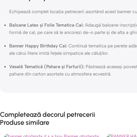
Echipează complet locația petrecerii asortând acest banner cu r
Baloane Latex și Folie Tematica Cai:
Adaugă baloane inscripțio
formă de cal, pe care să le ancorezi de-o parte și de alta a ghi
Banner Happy Birthday Cai:
Continuă tematica pe perete adău
ale cărui litere imită fețele simpatice ale căluților.
Veselă Tematică (Pahare și Farfurii):
Păstrează aceeași poveste 
pahare din carton asortate cu atmosfera ecvestră.
Completează decorul petrecerii
Produse similare