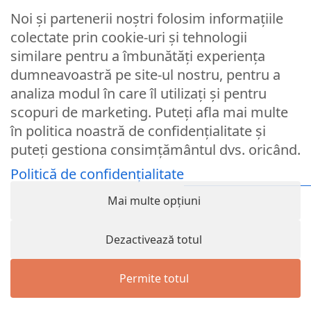
Noi și partenerii noștri folosim informațiile
Parola
colectate prin cookie-uri și tehnologii
similare pentru a îmbunătăți experiența
dumneavoastră pe site-ul nostru, pentru a
Remember Me
analiza modul în care îl utilizați și pentru
scopuri de marketing. Puteți afla mai multe
Logare
în politica noastră de confidențialitate și
puteți gestiona consimțământul dvs. oricând.
Lost your password?
Politică de confidențialitate
© Partybaloane.ro - Toate drepturile rezervate. ™
Mai multe opțiuni
Dezactivează totul
Permite totul