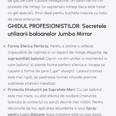
de gaz pe care il poate inmagazina, un balon de 45 cm
pluteste zile intregi (si saptamani intregi daca este tratat
cu gel special), fiind ideal pentru buchete masive cu heliu
de clasa enterprise.
GHIDUL PROFESIONISTILOR: Secretele
utilizarii baloanelor Jumbo Mirror
Forma Sferica Perfecta:
Pentru a obtine o reflexie
impecabila de oglinda si un aspect de minge eleganta,
nu
supraumflati balonul
! Opriti-va din umflat in momentul in
care balonul isi pierde forma perfect sferica si incepe sa
capete o forma de para („gat” alungit). Latexul cromat
este mai rigid, iar pastrarea formei rotunde previne
subtierea stratului metalizat.
Protectia Stralucirii pe Suprafete Mari:
Cu cat balonul
este mai mare, cu atat efectul de oxidare (matuirea
latexului la contactul cu aerul) devine mai vizibil. Pentru
decorurile de lux, aplicarea abundenta a unui
Spray
pentru Luciu Baloane
dupa instalare este un pas peste