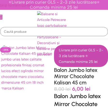
⭐Livrare prin curier GLS - 2-3 zile lucrătoare⭐
Skip to main content
Comanda minima 25 lei
Prima pagină
/
Baloane Latex Kalisan
/
Baloane Jumbo Kalisan 45 cm
Livrare prin curier GLS - 2-
-25%
3 zile lucrătoare ⭐
Comanda minima 25 lei
Balon Jumbo latex
Mirror Chocolate
Kalisan 45 cm
6,00
lei
8,00
lei
Balon Jumbo latex
Mirror Chocolate