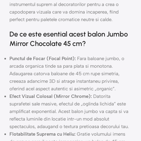
instrumentul suprem al decoratorilor pentru a crea o
capodopera vizuala care va domina incaperea, fiind
perfect pentru paletele cromatice neutre si calde.
De ce este esential acest balon Jumbo
Mirror Chocolate 45 cm?
Punctul de Focar (Focal Point):
Fara baloane jumbo, o
arcada organica tinde sa para plata si monotona.
Adaugarea catorva baloane de 45 cm rupe simetria,
creeaza adancime 3D si atrage instantaneu privirea,
oferind acel aspect autentic si asimetric „organic”.
Efect Vizual Colosal (Mirror Chrome):
Datorita
suprafetei sale masive, efectul de „oglinda lichida” este
amplificat exponential. Acest balon jumbo va capta si va
reflecta luminile din locatie intr-un mod absolut
spectaculos, adaugand o textura pretioasa decorului tau.
Flotabilitate Suprema cu Heliu:
Gratie volumului imens