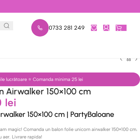
0733 281 249
0,00
L
 zile lucrătoare ⭐ Comanda minima 25 lei
rn Airwalker 150×100 cm
0
lei
Airwalker 150×100 cm | PartyBaloane
ram magic! Comanda un balon folie unicorn airwalker 150×100 cm.
u aer. Livrare rapida!