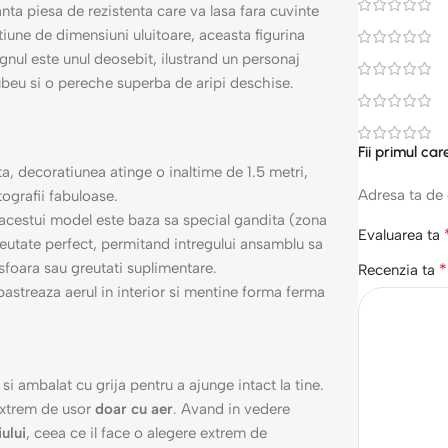
nta piesa de rezistenta care va lasa fara cuvinte
atiune de dimensiuni uluitoare, aceasta figurina
gnul este unul deosebit, ilustrand un personaj
ubeu si o pereche superba de aripi deschise.
Fii primul ca
, decoratiunea atinge o inaltime de 1.5 metri,
Adresa ta de 
tografii fabuloase.
acestui model este baza sa special gandita (zona
Evaluarea ta
greutate perfect, permitand intregului ansamblu sa
 sfoara sau greutati suplimentare.
*
Recenzia ta
pastreaza aerul in interior si mentine forma ferma
at si ambalat cu grija pentru a ajunge intact la tine.
extrem de usor
doar cu aer
. Avand in vedere
iului
, ceea ce il face o alegere extrem de