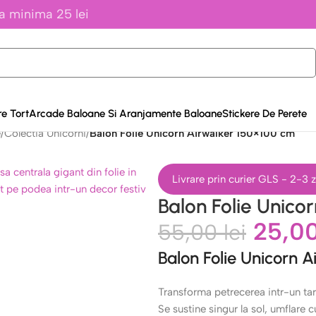
a minima 25 lei
e Tort
Arcade Baloane Si Aranjamente Baloane
Stickere De Perete
e
/
Colectia Unicorni
/
Balon Folie Unicorn Airwalker 150×100 cm
Livrare prin curier GLS - 2-3
Balon Folie Unico
25,0
55,00
lei
Balon Folie Unicorn 
Transforma petrecerea intr-un ta
Se sustine singur la sol, umflare c