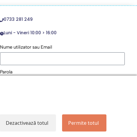
0733 281 249
Luni - Vineri 10:00 > 16:00
Nume utilizator sau Email
Parola
Remember Me
Logare
Dezactivează totul
Permite totul
Lost your password?