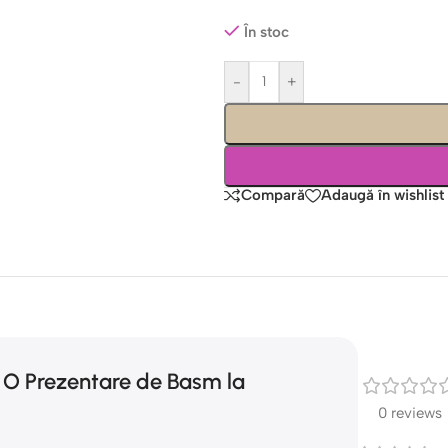
În stoc
-
+
Compară
Adaugă în wishlist
– O Prezentare de Basm la
0 reviews