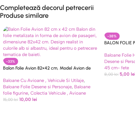
Completează decorul petrecerii
Produse similare
-38%
BALON FOLIE 
– 45 CM
Baloane Folie 
Desene si Pers
-33%
45 cm- fete
Balon Folie Avion 82×42 cm, Model Avion de
5,00
le
Pasageri Alb-Albastru
8,00
lei
Baloane Cu Avioane , Vehicule Si Utilaje
,
Baloane Folie Desene si Personaje
,
Baloane
folie figurine
,
Colectia Vehicule , Avioane
10,00
lei
15,00
lei