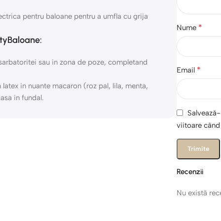
trica pentru baloane pentru a umfla cu grija
*
Nume
tyBaloane:
sarbatoritei sau in zona de poze, completand
*
Email
latex in nuante macaron (roz pal, lila, menta,
asa in fundal.
Salvează-m
viitoare cân
Recenzii
Nu există re