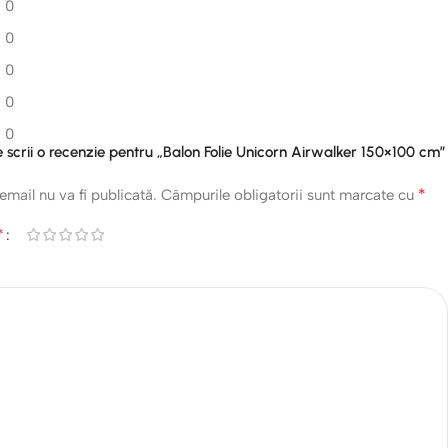
0
0
0
0
0
re scrii o recenzie pentru „Balon Folie Unicorn Airwalker 150×100 cm”
*
email nu va fi publicată.
Câmpurile obligatorii sunt marcate cu
*