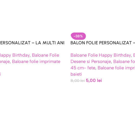
-38%
PERSONALIZAT – LA MULTI ANI
BALON FOLIE PERSONALIZAT –
, 45 CM
Happy Birthday
,
Baloane Folie
Baloane Folie Happy Birthday
,
onaje
,
Baloane folie imprimate
Desene si Personaje
,
Baloane fo
45 cm- fete
,
Baloane folie imp
i
baieti
5,00
lei
8,00
lei