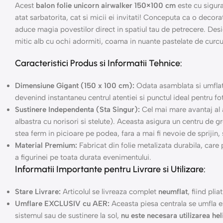
Acest
balon folie unicorn airwalker 150×100 cm
este cu sigura
atat sarbatorita, cat si micii ei invitati! Conceputa ca o decor
aduce magia povestilor direct in spatiul tau de petrecere. Desi
mitic alb cu ochi adormiti, coama in nuante pastelate de curc
Caracteristici Produs si Informatii Tehnice:
Dimensiune Gigant (150 x 100 cm):
Odata asamblata si umflata
devenind instantaneu centrul atentiei si punctul ideal pentru fo
Sustinere Independenta (Sta Singur):
Cel mai mare avantaj al 
albastra cu norisori si stelute). Aceasta asigura un centru de 
stea ferm in picioare pe podea, fara a mai fi nevoie de sprijin,
Material Premium:
Fabricat din folie metalizata durabila, care 
a figurinei pe toata durata evenimentului.
Informatii Importante pentru Livrare si Utilizare:
Stare Livrare:
Articolul se livreaza complet
neumflat
, fiind pli
Umflare EXCLUSIV cu AER:
Aceasta piesa centrala se umfla 
sistemul sau de sustinere la sol,
nu este necesara utilizarea hel