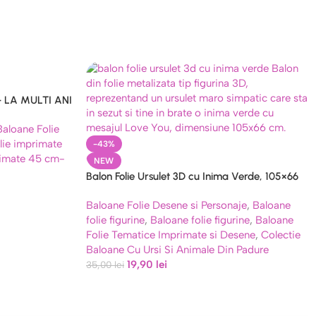
 LA MULTI ANI
Baloane Folie
lie imprimate
-43%
rimate 45 cm-
NEW
Balon Folie Ursulet 3D cu Inima Verde, 105×66
cm
Baloane Folie Desene si Personaje
,
Baloane
folie figurine
,
Baloane folie figurine
,
Baloane
Folie Tematice Imprimate si Desene
,
Colectie
Baloane Cu Ursi Si Animale Din Padure
19,90
lei
35,00
lei