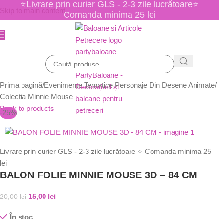
⭐Livrare prin curier GLS - 2-3 zile lucrătoare⭐
Skip to main content
Comanda minima 25 lei
Prima pagină
/
Evenimente Tematice Personaje Din Desene Animate
/
Colectia Minnie Mouse
Back to products
-25%
Livrare prin curier GLS - 2-3 zile lucrătoare ⭐ Comanda minima 25
lei
BALON FOLIE MINNIE MOUSE 3D – 84 CM
15,00
lei
20,00
lei
În stoc