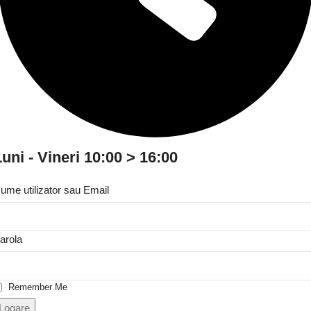
uni - Vineri 10:00 > 16:00
ume utilizator sau Email
arola
Remember Me
Logare