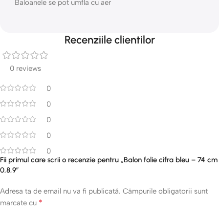
Baloanele se pot umfla cu aer
Recenziile clientilor
0 reviews
0
0
0
0
0
Fii primul care scrii o recenzie pentru „Balon folie cifra bleu – 74 cm
0,8,9”
Adresa ta de email nu va fi publicată.
Câmpurile obligatorii sunt
*
marcate cu