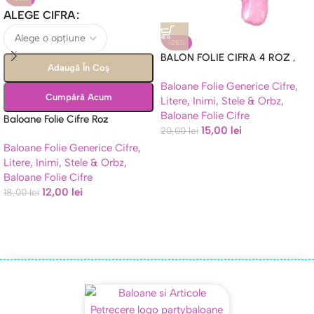
ALEGE CIFRA
-25%
BALON FOLIE CIFRA 4 ROZ ,
Adaugă În Coș
MOV , BLEU CU STELUTE – 100
Baloane Folie Generice Cifre,
CM
Cumpără Acum
Litere, Inimi, Stele & Orbz
,
Baloane Folie Cifre
Baloane Folie Cifre Roz
15,00
lei
20,00
lei
Macarons 74 CM Petrecere
Baloane Folie Generice Cifre,
Aniversare
Litere, Inimi, Stele & Orbz
,
Baloane Folie Cifre
12,00
lei
18,00
lei