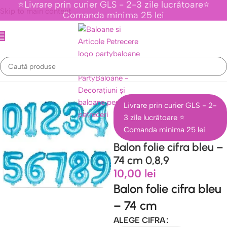
⭐Livrare prin curier GLS - 2-3 zile lucrătoare⭐
Skip to main content
Comanda minima 25 lei
Folie Generice Cifre, Litere, Inimi, Stele & Orbz
/
Baloane Folie Cifre
Livrare prin curier GLS - 2-
3 zile lucrătoare ⭐
Comanda minima 25 lei
Balon folie cifra bleu –
74 cm 0,8,9
10,00
lei
Balon folie cifra bleu
– 74 cm
ALEGE CIFRA