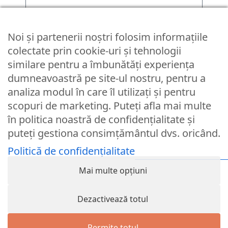
Parola
Noi și partenerii noștri folosim informațiile
colectate prin cookie-uri și tehnologii
similare pentru a îmbunătăți experiența
Remember Me
dumneavoastră pe site-ul nostru, pentru a
analiza modul în care îl utilizați și pentru
Logare
scopuri de marketing. Puteți afla mai multe
Lost your password?
în politica noastră de confidențialitate și
puteți gestiona consimțământul dvs. oricând.
© Partybaloane.ro - Toate drepturile rezervate. ™
Politică de confidențialitate
Mai multe opțiuni
Dezactivează totul
Permite totul