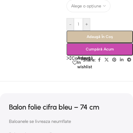
-
+
Adaugă În Coș
Cumpără Acum
Adaugă
Compară
Share:
în
wishlist
Balon folie cifra bleu – 74 cm
Baloanele se livreaza neumflate