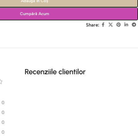
Adaugă În Coș
Cumpără Acum
Share:
Recenziile clientilor
0
0
0
0