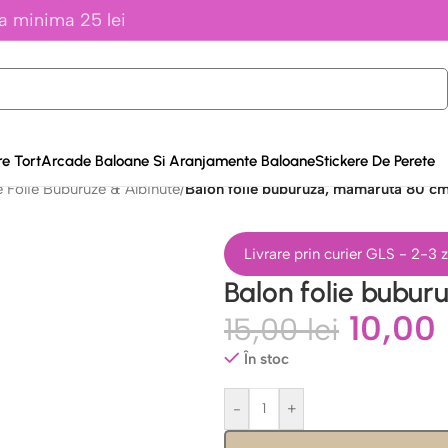
a minima 25 lei
e Tort
Arcade Baloane Si Aranjamente Baloane
Stickere De Perete
 Folie Buburuze & Albinute
/
Balon folie buburuza, mamaruta 80 c
Livrare prin curier GLS - 2-3
Balon folie bubu
10,00
15,00
lei
În stoc
-
+