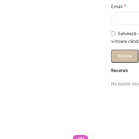
*
Email
Salvează-m
viitoare cân
Recenzii
Nu există re
-29%