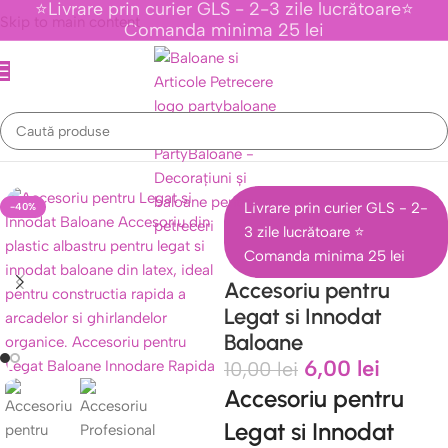
⭐Livrare prin curier GLS - 2-3 zile lucrătoare⭐
Skip to main content
Comanda minima 25 lei
Prima pagină
/
Accesorii Baloane
/
Accesorii Pentru Baloane
Livrare prin curier GLS - 2-
-40%
3 zile lucrătoare ⭐
Comanda minima 25 lei
Accesoriu pentru
Legat si Innodat
Baloane
6,00
lei
10,00
lei
Accesoriu pentru
Legat si Innodat