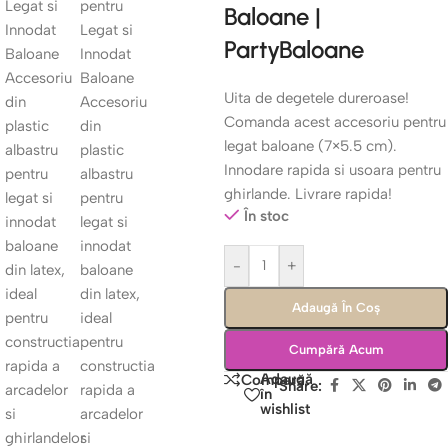
Baloane |
PartyBaloane
Uita de degetele dureroase!
Comanda acest accesoriu pentru
legat baloane (7×5.5 cm).
Innodare rapida si usoara pentru
ghirlande. Livrare rapida!
În stoc
-
+
Adaugă În Coș
Cumpără Acum
Adaugă
Compară
Share:
în
wishlist