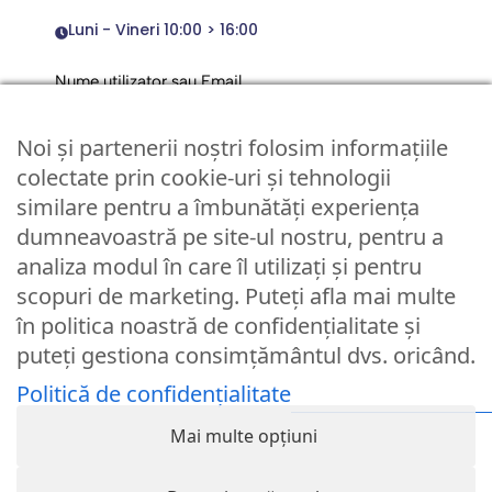
Luni - Vineri 10:00 > 16:00
Nume utilizator sau Email
Noi și partenerii noștri folosim informațiile
Parola
colectate prin cookie-uri și tehnologii
similare pentru a îmbunătăți experiența
dumneavoastră pe site-ul nostru, pentru a
Remember Me
analiza modul în care îl utilizați și pentru
scopuri de marketing. Puteți afla mai multe
Logare
în politica noastră de confidențialitate și
puteți gestiona consimțământul dvs. oricând.
Lost your password?
Politică de confidențialitate
© Partybaloane.ro - Toate drepturile rezervate. ™
Mai multe opțiuni