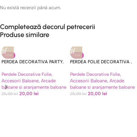
Nu există recenzii până acum.
Completează decorul petrecerii
Produse similare
-20%
-20%
PERDEA DECORATIVA PARTY,
PERDEA FOLIE DECORATIVA ,
ROZ – 1*2 METRI
ROSE GOLD – 2 M X 1 M
Perdele Decorative Folie
,
Perdele Decorative Folie
,
Accesorii Baloane
,
Arcade
Accesorii Baloane
,
Arcade
baloane si aranjamente baloane
baloane si aranjamente baloane
20,00
lei
20,00
lei
25,00
lei
25,00
lei