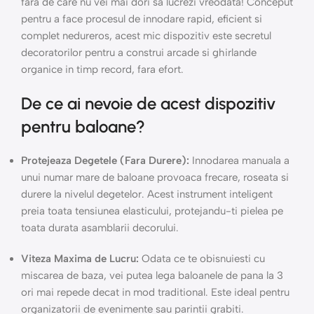
fara de care nu vei mai dori sa lucrezi vreodata! Conceput
pentru a face procesul de innodare rapid, eficient si
complet nedureros, acest mic dispozitiv este secretul
decoratorilor pentru a construi arcade si ghirlande
organice in timp record, fara efort.
De ce ai nevoie de acest dispozitiv
pentru baloane?
Protejeaza Degetele (Fara Durere):
Innodarea manuala a
unui numar mare de baloane provoaca frecare, roseata si
durere la nivelul degetelor. Acest instrument inteligent
preia toata tensiunea elasticului, protejandu-ti pielea pe
toata durata asamblarii decorului.
Viteza Maxima de Lucru:
Odata ce te obisnuiesti cu
miscarea de baza, vei putea lega baloanele de pana la 3
ori mai repede decat in mod traditional. Este ideal pentru
organizatorii de evenimente sau parintii grabiti.