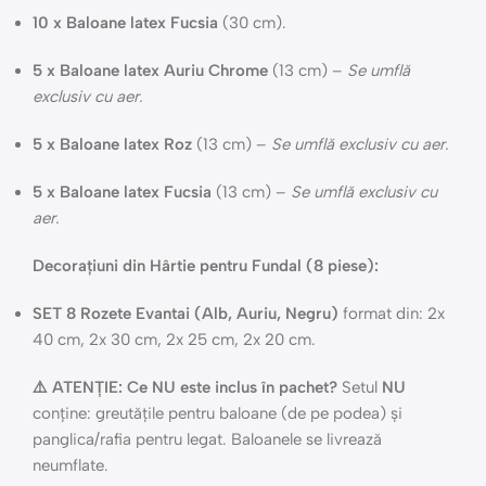
10 x Baloane latex Fucsia
(30 cm).
5 x Baloane latex Auriu Chrome
(13 cm) –
Se umflă
exclusiv cu aer.
5 x Baloane latex Roz
(13 cm) –
Se umflă exclusiv cu aer.
5 x Baloane latex Fucsia
(13 cm) –
Se umflă exclusiv cu
aer.
Decorațiuni din Hârtie pentru Fundal (8 piese):
SET 8 Rozete Evantai (Alb, Auriu, Negru)
format din: 2x
40 cm, 2x 30 cm, 2x 25 cm, 2x 20 cm.
⚠️ ATENȚIE: Ce NU este inclus în pachet?
Setul
NU
conține: greutățile pentru baloane (de pe podea) și
panglica/rafia pentru legat. Baloanele se livrează
neumflate.