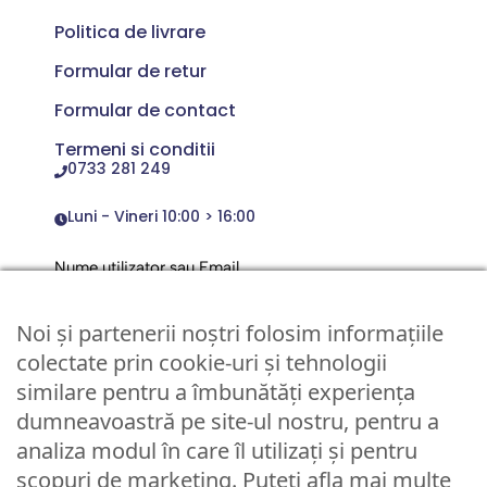
Politica de livrare
Formular de retur
Formular de contact
Termeni si conditii
0733 281 249
Luni - Vineri 10:00 > 16:00
Nume utilizator sau Email
Noi și partenerii noștri folosim informațiile
Parola
colectate prin cookie-uri și tehnologii
similare pentru a îmbunătăți experiența
dumneavoastră pe site-ul nostru, pentru a
Remember Me
analiza modul în care îl utilizați și pentru
scopuri de marketing. Puteți afla mai multe