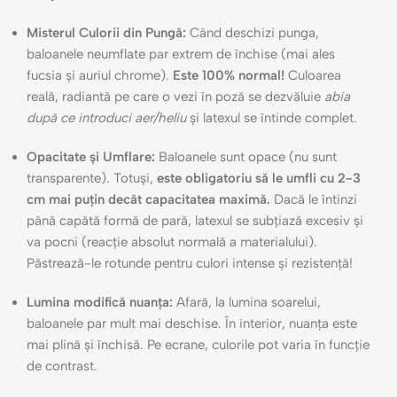
Misterul Culorii din Pungă:
Când deschizi punga,
baloanele neumflate par extrem de închise (mai ales
fucsia și auriul chrome).
Este 100% normal!
Culoarea
reală, radiantă pe care o vezi în poză se dezvăluie
abia
după ce introduci aer/heliu
și latexul se întinde complet.
Opacitate și Umflare:
Baloanele sunt opace (nu sunt
transparente). Totuși,
este obligatoriu să le umfli cu 2-3
cm mai puțin decât capacitatea maximă.
Dacă le întinzi
până capătă formă de pară, latexul se subțiază excesiv și
va pocni (reacție absolut normală a materialului).
Păstrează-le rotunde pentru culori intense și rezistență!
Lumina modifică nuanța:
Afară, la lumina soarelui,
baloanele par mult mai deschise. În interior, nuanța este
mai plină și închisă. Pe ecrane, culorile pot varia în funcție
de contrast.