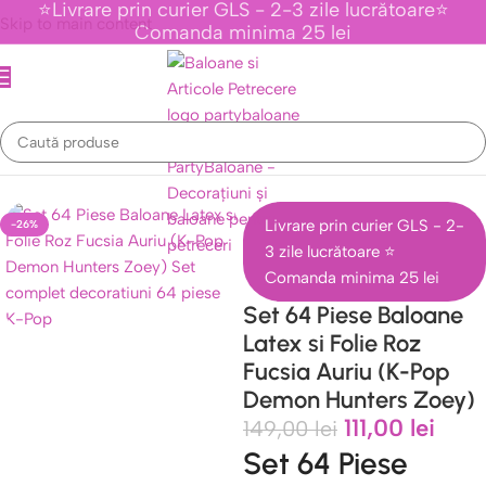
⭐Livrare prin curier GLS - 2-3 zile lucrătoare⭐
Skip to main content
Comanda minima 25 lei
tice Personaje Din Desene Animate
/
Colectia K-Pop Demon Hunter
Livrare prin curier GLS - 2-
-26%
3 zile lucrătoare ⭐
Comanda minima 25 lei
Set 64 Piese Baloane
Latex si Folie Roz
Fucsia Auriu (K-Pop
Demon Hunters Zoey)
111,00
lei
149,00
lei
Set 64 Piese