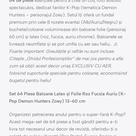
64 de piese
esențiale pentru a crea un colț foto absolut
spectaculos, dedicat fanilor K-Pop (tematica Demon
Hunters – personajul Zoey). Setul îți oferă un fundal
premium prin cele 8 rozete evantai (Alb/Auriu/Negru) și
buchete/coloane voluminoase din baloane folie (personaj
60 cm) și latex (roz, fucsia, auriu chrome). Baloanele se
livrează neumflate și se pot umfla cu aer sau heliu..
⚠️
Foarte important: Greutățile și rafiile nu sunt incluse.
Citește „Ghidul Profesioniștilor” de mai jos pentru a afla
cum să obții acest decor uriaș EXCLUSIV CU AER,
folosind suporturile speciale pentru coloane, economisind
bugetul pentru heliu!
Set 64 Piese Baloane Latex și Folie Roz Fucsia Auriu (K-
Pop Demon Hunters Zoey) 13-60 cm
Organizezi petrecerea anului pentru o super-fană K-Pop?
Acest mega-set de 64 piese a fost gândit pentru a-ți
livra tot necesarul unui decor de revistă, oferindu-ți o