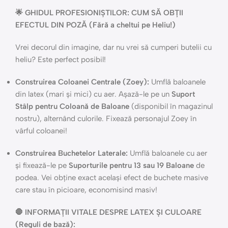
🌟 GHIDUL PROFESIONIȘTILOR: CUM SĂ OBȚII
EFECTUL DIN POZĂ (Fără a cheltui pe Heliu!)
Vrei decorul din imagine, dar nu vrei să cumperi butelii cu
heliu? Este perfect posibil!
Construirea Coloanei Centrale (Zoey):
Umflă baloanele
din latex (mari și mici) cu aer. Așază-le pe un
Suport
Stâlp pentru Coloană de Baloane
(disponibil în magazinul
nostru), alternând culorile. Fixează personajul Zoey în
vârful coloanei!
Construirea Buchetelor Laterale:
Umflă baloanele cu aer
și fixează-le pe
Suporturile pentru 13 sau 19 Baloane
de
podea. Vei obține exact același efect de buchete masive
care stau în picioare, economisind masiv!
🛑 INFORMAȚII VITALE DESPRE LATEX ȘI CULOARE
(Reguli de bază):