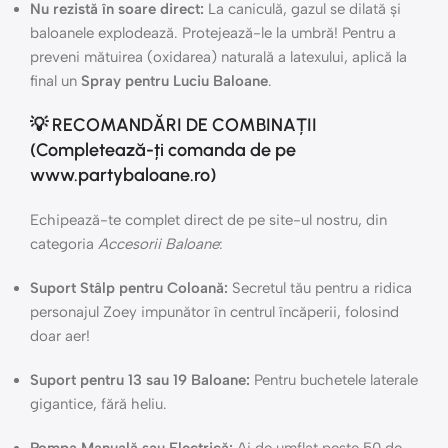
Nu rezistă în soare direct:
La caniculă, gazul se dilată și
baloanele explodează. Protejează-le la umbră! Pentru a
preveni mătuirea (oxidarea) naturală a latexului, aplică la
final un
Spray pentru Luciu Baloane
.
💡 RECOMANDĂRI DE COMBINAȚII
(Completează-ți comanda de pe
www.partybaloane.ro)
Echipează-te complet direct de pe site-ul nostru, din
categoria
Accesorii Baloane
:
Suport Stâlp pentru Coloană:
Secretul tău pentru a ridica
personajul Zoey impunător în centrul încăperii, folosind
doar aer!
Suport pentru 13 sau 19 Baloane:
Pentru buchetele laterale
gigantice, fără heliu.