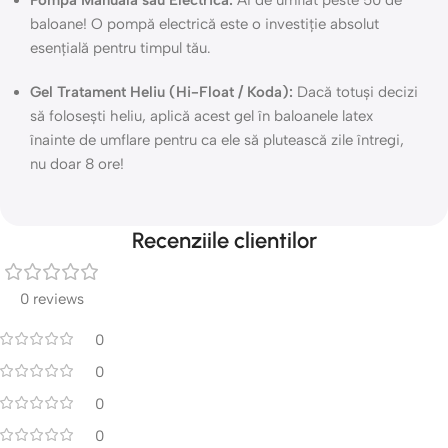
Pompa Manuală sau Electrică:
Ai de umflat peste 50 de
baloane! O pompă electrică este o investiție absolut
esențială pentru timpul tău.
Gel Tratament Heliu (Hi-Float / Koda):
Dacă totuși decizi
să folosești heliu, aplică acest gel în baloanele latex
înainte de umflare pentru ca ele să plutească zile întregi,
nu doar 8 ore!
Recenziile clientilor
0 reviews
0
0
0
0