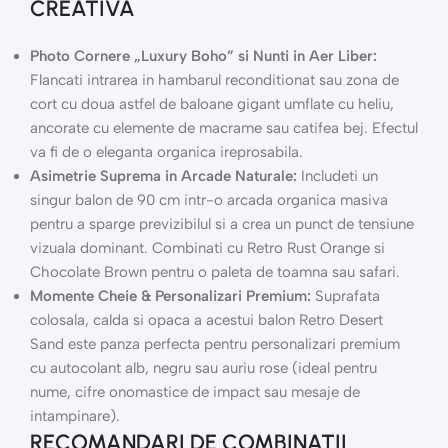
CREATIVA
Photo Cornere „Luxury Boho” si Nunti in Aer Liber:
Flancati intrarea in hambarul reconditionat sau zona de
cort cu doua astfel de baloane gigant umflate cu heliu,
ancorate cu elemente de macrame sau catifea bej. Efectul
va fi de o eleganta organica ireprosabila.
Asimetrie Suprema in Arcade Naturale:
Includeti un
singur balon de 90 cm intr-o arcada organica masiva
pentru a sparge previzibilul si a crea un punct de tensiune
vizuala dominant. Combinati cu Retro Rust Orange si
Chocolate Brown pentru o paleta de toamna sau safari.
Momente Cheie & Personalizari Premium:
Suprafata
colosala, calda si opaca a acestui balon Retro Desert
Sand este panza perfecta pentru personalizari premium
cu autocolant alb, negru sau auriu rose (ideal pentru
nume, cifre onomastice de impact sau mesaje de
intampinare).
RECOMANDARI DE COMBINATII