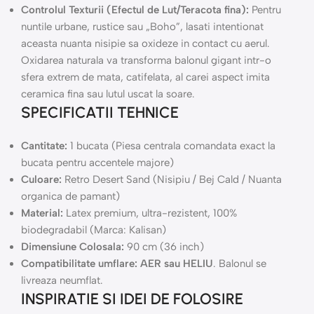
Controlul Texturii (Efectul de Lut/Teracota fina):
Pentru
nuntile urbane, rustice sau „Boho”, lasati intentionat
aceasta nuanta nisipie sa oxideze in contact cu aerul.
Oxidarea naturala va transforma balonul gigant intr-o
sfera extrem de mata, catifelata, al carei aspect imita
ceramica fina sau lutul uscat la soare.
SPECIFICATII TEHNICE
Cantitate:
1 bucata (Piesa centrala comandata exact la
bucata pentru accentele majore)
Culoare:
Retro Desert Sand (Nisipiu / Bej Cald / Nuanta
organica de pamant)
Material:
Latex premium, ultra-rezistent, 100%
biodegradabil (Marca: Kalisan)
Dimensiune Colosala:
90 cm (36 inch)
Compatibilitate umflare:
AER sau HELIU
. Balonul se
livreaza neumflat.
INSPIRATIE SI IDEI DE FOLOSIRE