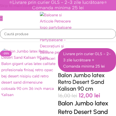
⭐Livrare prin curier GLS - 2-3 zile lucrătoare⭐
Skip to main content
Comanda minima 25 lei
Prima pagină
/
Baloane Latex Kalisan
/
Baloane Jumbo Kalisan 90 cm
Livrare prin curier GLS - 2-
-25%
3 zile lucrătoare ⭐
Comanda minima 25 lei
Balon Jumbo latex
Retro Desert Sand
Kalisan 90 cm
12,00
lei
16,00
lei
Balon Jumbo latex
Retro Desert Sand