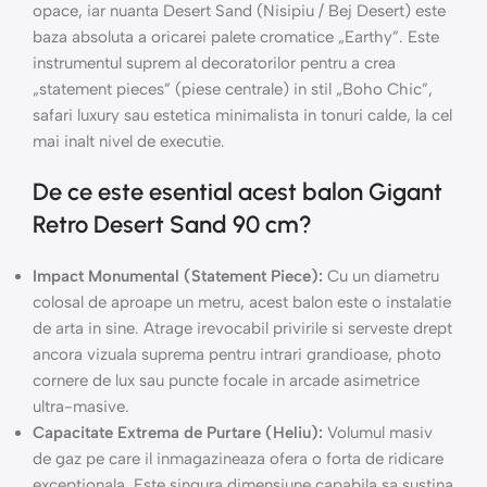
opace, iar nuanta Desert Sand (Nisipiu / Bej Desert) este
baza absoluta a oricarei palete cromatice „Earthy”. Este
instrumentul suprem al decoratorilor pentru a crea
„statement pieces” (piese centrale) in stil „Boho Chic”,
safari luxury sau estetica minimalista in tonuri calde, la cel
mai inalt nivel de executie.
De ce este esential acest balon Gigant
Retro Desert Sand 90 cm?
Impact Monumental (Statement Piece):
Cu un diametru
colosal de aproape un metru, acest balon este o instalatie
de arta in sine. Atrage irevocabil privirile si serveste drept
ancora vizuala suprema pentru intrari grandioase, photo
cornere de lux sau puncte focale in arcade asimetrice
ultra-masive.
Capacitate Extrema de Purtare (Heliu):
Volumul masiv
de gaz pe care il inmagazineaza ofera o forta de ridicare
exceptionala. Este singura dimensiune capabila sa sustina