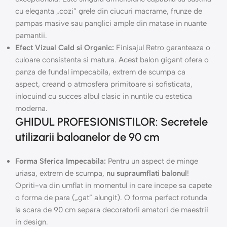
cu eleganta „cozi” grele din ciucuri macrame, frunze de
pampas masive sau panglici ample din matase in nuante
pamantii.
Efect Vizual Cald si Organic:
Finisajul Retro garanteaza o
culoare consistenta si matura. Acest balon gigant ofera o
panza de fundal impecabila, extrem de scumpa ca
aspect, creand o atmosfera primitoare si sofisticata,
inlocuind cu succes albul clasic in nuntile cu estetica
moderna.
GHIDUL PROFESIONISTILOR: Secretele
utilizarii baloanelor de 90 cm
Forma Sferica Impecabila:
Pentru un aspect de minge
uriasa, extrem de scumpa,
nu supraumflati balonul
!
Opriti-va din umflat in momentul in care incepe sa capete
o forma de para („gat” alungit). O forma perfect rotunda
la scara de 90 cm separa decoratorii amatori de maestrii
in design.