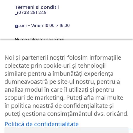
Termeni si conditii
0733 281 249
Luni - Vineri 10:00 > 16:00
Nume utilizator sau Email
Noi și partenerii noștri folosim informațiile
Parola
colectate prin cookie-uri și tehnologii
similare pentru a îmbunătăți experiența
dumneavoastră pe site-ul nostru, pentru a
Remember Me
analiza modul în care îl utilizați și pentru
scopuri de marketing. Puteți afla mai multe
Logare
în politica noastră de confidențialitate și
puteți gestiona consimțământul dvs. oricând.
Lost your password?
Politică de confidențialitate
© Partybaloane.ro - Toate drepturile rezervate. ™