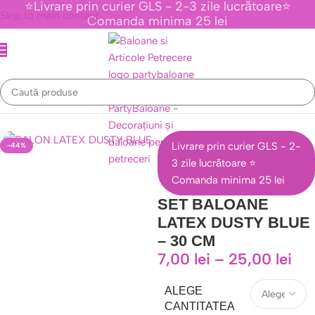
⭐Livrare prin curier GLS - 2-3 zile lucrătoare⭐
Skip to main content
Comanda minima 25 lei
Prima pagină
/
Baloane Latex
/
Baloane latex 30 cm
Livrare prin curier GLS - 2-
-44%
3 zile lucrătoare ⭐
Comanda minima 25 lei
SET BALOANE
LATEX DUSTY BLUE
– 30 CM
7,00
lei
–
25,00
lei
ALEGE
CANTITATEA