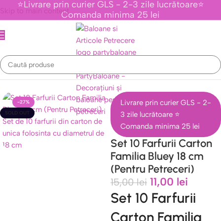
⭐Livrare prin curier GLS - 2-3 zile lucrătoare⭐
Skip to main content
Comanda minima 25 lei
venimente Tematice Personaje Din Desene Animate
/
Colectia Bluey
Livrare prin curier GLS - 2-
-27%
SOLD OUT
3 zile lucrătoare ⭐
Comanda minima 25 lei
Set 10 Farfurii Carton
Familia Bluey 18 cm
(Pentru Petreceri)
11,00
lei
15,00
lei
Set 10 Farfurii
Carton Familia