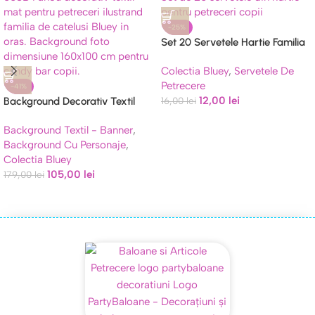
-25%
Set 20 Servetele Hartie Familia
Bluey 33 cm (Petreceri)
Colectia Bluey
,
Servetele De
Petrecere
-41%
12,00
lei
Background Decorativ Textil
16,00
lei
Familia Bluey 160×100 cm Cod
Background Textil - Banner
,
503B
Background Cu Personaje
,
Colectia Bluey
105,00
lei
179,00
lei