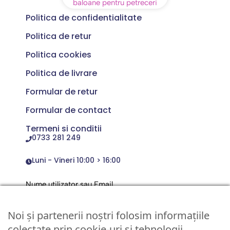
Politica de confidentialitate
Politica de retur
Politica cookies
Politica de livrare
Formular de retur
Formular de contact
Termeni si conditii
0733 281 249
Luni - Vineri 10:00 > 16:00
Nume utilizator sau Email
Noi și partenerii noștri folosim informațiile
Parola
colectate prin cookie-uri și tehnologii