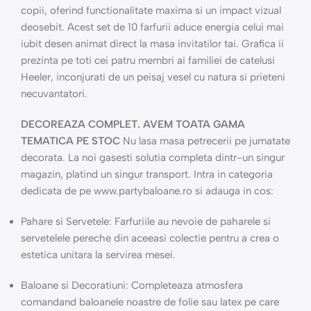
copii, oferind functionalitate maxima si un impact vizual
deosebit. Acest set de 10 farfurii aduce energia celui mai
iubit desen animat direct la masa invitatilor tai. Grafica ii
prezinta pe toti cei patru membri ai familiei de catelusi
Heeler, inconjurati de un peisaj vesel cu natura si prieteni
necuvantatori.
DECOREAZA COMPLET. AVEM TOATA GAMA
TEMATICA PE STOC
Nu lasa masa petrecerii pe jumatate
decorata. La noi gasesti solutia completa dintr-un singur
magazin, platind un singur transport. Intra in categoria
dedicata de pe www.partybaloane.ro si adauga in cos:
Pahare si Servetele: Farfuriile au nevoie de paharele si
servetelele pereche din aceeasi colectie pentru a crea o
estetica unitara la servirea mesei.
Baloane si Decoratiuni: Completeaza atmosfera
comandand baloanele noastre de folie sau latex pe care