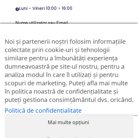
Luni - Vineri 10:00 > 16:00
Nume utilizator sau Email
Noi și partenerii noștri folosim informațiile
Parola
colectate prin cookie-uri și tehnologii
similare pentru a îmbunătăți experiența
dumneavoastră pe site-ul nostru, pentru a
Remember Me
analiza modul în care îl utilizați și pentru
scopuri de marketing. Puteți afla mai multe
Logare
în politica noastră de confidențialitate și
puteți gestiona consimțământul dvs. oricând.
Lost your password?
Politică de confidențialitate
© Partybaloane.ro - Toate drepturile rezervate. ™
Mai multe opțiuni