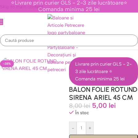
⭐Livrare prin curier GLS - 2-3 zile lucrătoare⭐
Skip to main content
Comanda minima 25 lei
Evenimente Tematice Personaje Din Desene Animate
/
Colectia Ariel
Livrare prin curier GLS - 2-
-38%
3 zile lucrătoare ⭐
Comanda minima 25 lei
BALON FOLIE ROTUND
SIRENA ARIEL 45 CM
5,00
lei
8,00
lei
În stoc
-
+