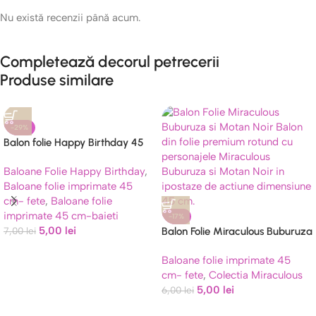
Nu există recenzii până acum.
Completează decorul petrecerii
Produse similare
-29%
Balon folie Happy Birthday 45
cm
Baloane Folie Happy Birthday
,
Baloane folie imprimate 45
cm- fete
,
Baloane folie
imprimate 45 cm-baieti
-17%
5,00
lei
7,00
lei
Balon Folie Miraculous Buburuza
si Motan Noir 45 cm
Baloane folie imprimate 45
cm- fete
,
Colectia Miraculous
5,00
lei
6,00
lei