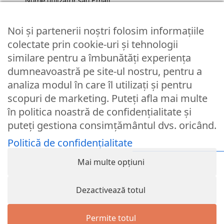
Nume utilizator sau Email
Noi și partenerii noștri folosim informațiile
Parola
colectate prin cookie-uri și tehnologii
similare pentru a îmbunătăți experiența
dumneavoastră pe site-ul nostru, pentru a
Remember Me
analiza modul în care îl utilizați și pentru
scopuri de marketing. Puteți afla mai multe
Logare
în politica noastră de confidențialitate și
puteți gestiona consimțământul dvs. oricând.
Lost your password?
Politică de confidențialitate
© Partybaloane.ro - Toate drepturile rezervate. ™
Mai multe opțiuni
Dezactivează totul
Permite totul