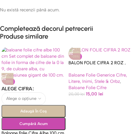
Nu există recenzii până acum.
Completează decorul petrecerii
Produse similare
-25%
BALON FOLIE CIFRA 2 ROZ ,
MOV , BLEU CU STELUTE – 100
Baloane Folie Generice Cifre,
CM
Litere, Inimi, Stele & Orbz
,
-25%
Baloane Folie Cifre
ALEGE CIFRA
15,00
lei
20,00
lei
Adaugă În Coș
Cumpără Acum
Baloane Folie Cifre Albe 100 cm