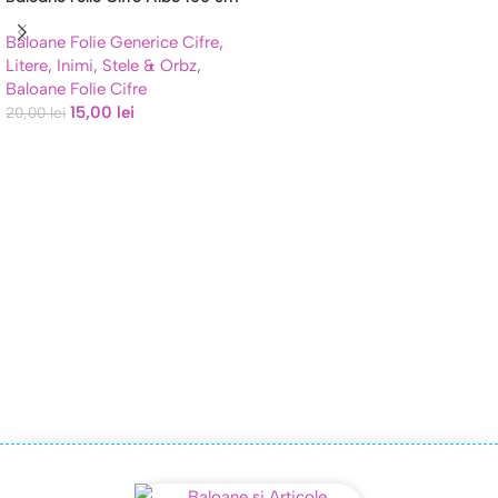
(0-9) pentru Aniversari
Baloane Folie Generice Cifre,
Litere, Inimi, Stele & Orbz
,
Baloane Folie Cifre
15,00
lei
20,00
lei