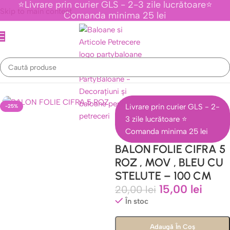
⭐Livrare prin curier GLS - 2-3 zile lucrătoare⭐
Skip to main content
Comanda minima 25 lei
Folie Generice Cifre, Litere, Inimi, Stele & Orbz
/
Baloane Folie Cifre
Livrare prin curier GLS - 2-
-25%
3 zile lucrătoare ⭐
Comanda minima 25 lei
BALON FOLIE CIFRA 5
ROZ , MOV , BLEU CU
STELUTE – 100 CM
15,00
lei
20,00
lei
În stoc
Adaugă În Coș